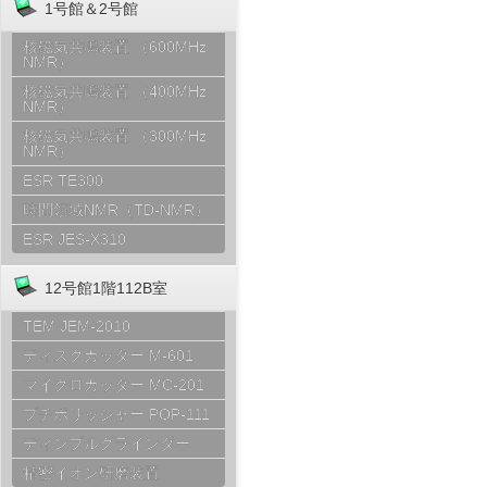
1号館＆2号館
核磁気共鳴装置 （600MHz
NMR）
核磁気共鳴装置 （400MHz
NMR）
核磁気共鳴装置 （300MHz
NMR）
ESR TE300
時間領域NMR（TD-NMR）
ESR JES-X310
12号館1階112B室
TEM JEM-2010
ディスクカッター M-601
マイクロカッター MC-201
プチポリッシャー POP-111
ディンプルグラインダー
精密イオン研磨装置