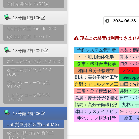
液体粘弾性装置(RMA)
13号館1階106室
X線回折装置 MiniFlex600
X線回折装置 Ultima IV
現在この装置は利用できませ
予約システム管理者
木梨：機
13号館2階202D室
中：応用錯体化学
青木：バ
走査型電子顕微鏡 JSM-5600
テリ
森末：機能合成化学
岡久：バ
走査型電子顕微鏡 JSM-
稲田:高分子物理学
メンテ
7600F
則末：高分子物性工学
Giusep
共焦点レーザー顕微鏡
Ce
角野：アモルファス工
山田：先
(CLSM)
学
機
三宅：分子構造化学
井野：フ
走査型プローブ顕微鏡
高廣：原子分子物理化
田中：バ
（SPM）
学
福島：高分子循環化学
丸林：
津田：サステイナビリ
朱：セラ
13号館2階206室
ティデザイン
蓮池：ナノ構造科学
森田：
ESI-質量分析装置(ESI-MS)
飛行時間型質量分析装置
(TOF-MS)