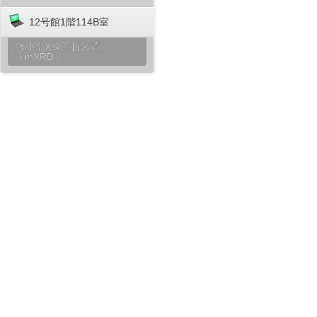
12号館1階114B室
微小部X線回折装置
（mXRD）