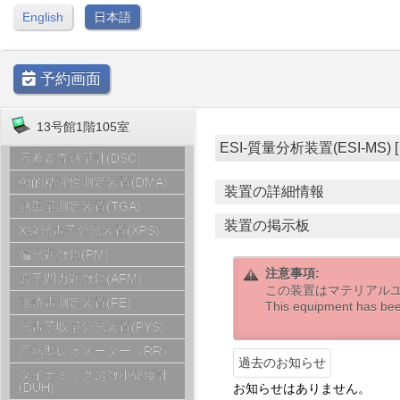
English
日本語
予約画面
13号館1階105室
ESI-質量分析装置(ESI-MS) [ 1
示差走査熱量計(DSC)
動的粘弾性測定装置(DMA)
装置の詳細情報
熱重量測定装置(TGA)
装置の掲示板
X線光電子分光装置(XPS)
偏光顕微鏡(PM)
注意事項:
原子間力顕微鏡(AFM)
この装置はマテリアル
強誘電測定装置(FE)
This equipment has bee
光電子収量分光装置(PYS)
回転型レオメーター（RR）
過去のお知らせ
ダイナミック超微小硬度計
(DUH)
お知らせはありません。