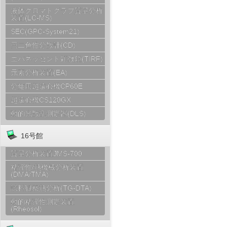
液体クロマトグラフ質量分析
装置(LC-MS)
SEC(GPC-System21)
円二色性分散計(CD)
エバネッセント顕微鏡(TIRF)
元素分析装置(EA)
分離用超遠心機CP60E
超遠心機CS120GX
動的光散乱測定器(DLS)
16号館
質量分析装置JMS-700
粘弾性/熱機械分析装置
(DMA/TMA)
試料観察熱分析(TG-DTA)
動的粘弾性測定装置
(Rheosol)