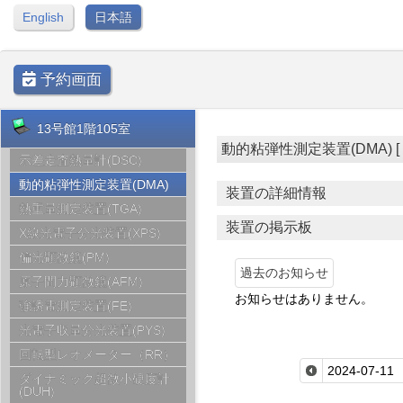
English
日本語
予約画面
13号館1階105室
動的粘弾性測定装置(DMA) [ 13号
示差走査熱量計(DSC)
動的粘弾性測定装置(DMA)
装置の詳細情報
熱重量測定装置(TGA)
装置の掲示板
X線光電子分光装置(XPS)
偏光顕微鏡(PM)
過去のお知らせ
原子間力顕微鏡(AFM)
お知らせはありません。
強誘電測定装置(FE)
光電子収量分光装置(PYS)
回転型レオメーター（RR）
ダイナミック超微小硬度計
(DUH)