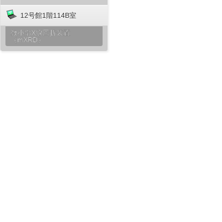
12号館1階114B室
微小部X線回折装置
（mXRD）