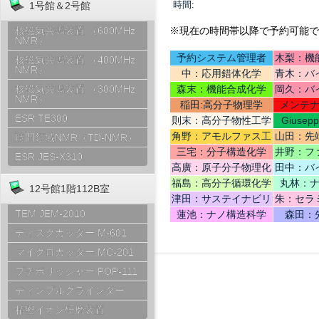
時間:
1号館＆2号館
※現在の時間帯以降で予約可能で
核磁気共鳴装置 （600MHz
NMR）
予約システム管理者
木梨：機
核磁気共鳴装置 （400MHz
NMR）
中：応用錯体化学
青木：バ
テリ
森末：機能合成化学
岡久：バ
核磁気共鳴装置 （300MHz
NMR）
稲田:高分子物理学
メンテ
ESR TE300
則末：高分子物性工学
Giusep
Ce
角野：アモルファス工
山田：先
時間領域NMR（TD-NMR）
学
機
三宅：分子構造化学
井野：フ
ESR JES-X310
高廣：原子分子物理化
田中：バ
学
福島：高分子循環化学
丸林：
12号館1階112B室
津田：サステイナビリ
朱：セラ
ティデザイン
TEM JEM-2010
蓮池：ナノ構造科学
森田：
ディスクカッター M-601
マイクロカッター MC-201
プチポリッシャー POP-111
ディンプルグラインダー
精密イオン研磨装置