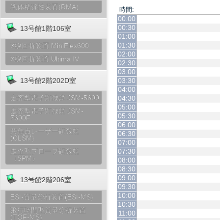
液体粘弾性装置(RMA)
時間:
00:00
00:30
13号館1階106室
01:00
01:30
X線回折装置 MiniFlex600
02:00
X線回折装置 Ultima IV
02:30
03:00
03:30
13号館2階202D室
04:00
走査型電子顕微鏡 JSM-5600
04:30
05:00
走査型電子顕微鏡 JSM-
05:30
7600F
06:00
共焦点レーザー顕微鏡
06:30
(CLSM)
07:00
07:30
走査型プローブ顕微鏡
（SPM）
08:00
08:30
09:00
13号館2階206室
09:30
10:00
ESI-質量分析装置(ESI-MS)
10:30
飛行時間型質量分析装置
11:00
(TOF-MS)