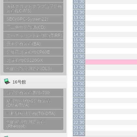
11:30
液体クロマトグラフ質量分析
12:00
装置(LC-MS)
12:30
13:00
SEC(GPC-System21)
13:30
円二色性分散計(CD)
14:00
14:30
エバネッセント顕微鏡(TIRF)
15:00
元素分析装置(EA)
15:30
16:00
分離用超遠心機CP60E
16:30
超遠心機CS120GX
17:00
17:30
動的光散乱測定器(DLS)
18:00
18:30
16号館
19:00
19:30
質量分析装置JMS-700
20:00
20:30
粘弾性/熱機械分析装置
(DMA/TMA)
21:00
21:30
試料観察熱分析(TG-DTA)
22:00
動的粘弾性測定装置
22:30
(Rheosol)
23:00
23:30