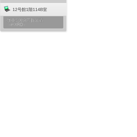
12号館1階114B室
微小部X線回折装置
（mXRD）