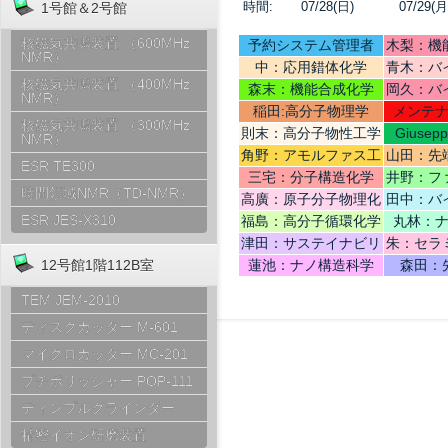
時間:
07/28(日)
07/29(月
1号館＆2号館
核磁気共鳴装置 （600MHz
予約システム管理者
木梨：機
NMR）
中：応用錯体化学
青木：バ
核磁気共鳴装置 （400MHz
テリ
森末：機能合成化学
岡久：バ
NMR）
稲田:高分子物理学
メンテ
核磁気共鳴装置 （300MHz
則末：高分子物性工学
Giusep
NMR）
Ce
角野：アモルファス工
山田：先
ESR TE300
学
機
三宅：分子構造化学
井野：フ
時間領域NMR（TD-NMR）
高廣：原子分子物理化
田中：バ
学
ESR JES-X310
福島：高分子循環化学
丸林：
津田：サステイナビリ
朱：セラ
ティデザイン
12号館1階112B室
蓮池：ナノ構造科学
森田：
TEM JEM-2010
ディスクカッター M-601
マイクロカッター MC-201
プチポリッシャー POP-111
ディンプルグラインダー
精密イオン研磨装置