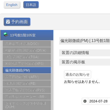
English
日本語
予約画面
13号館1階105室
偏光顕微鏡(PM) [ 13号館1階105
示差走査熱量計(DSC)
動的粘弾性測定装置(DMA)
装置の詳細情報
熱重量測定装置(TGA)
装置の掲示板
X線光電子分光装置(XPS)
偏光顕微鏡(PM)
過去のお知らせ
原子間力顕微鏡(AFM)
お知らせはありません。
強誘電測定装置(FE)
光電子収量分光装置(PYS)
回転型レオメーター（RR）
ダイナミック超微小硬度計
(DUH)