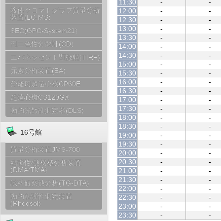
11:30
-
-
液体クロマトグラフ質量分析
12:00
-
-
装置(LC-MS)
12:30
-
-
13:00
-
-
SEC(GPC-System21)
13:30
-
-
円二色性分散計(CD)
14:00
-
-
14:30
-
-
エバネッセント顕微鏡(TIRF)
15:00
-
-
元素分析装置(EA)
15:30
-
-
16:00
-
-
分離用超遠心機CP60E
16:30
-
-
超遠心機CS120GX
17:00
-
-
17:30
-
-
動的光散乱測定器(DLS)
18:00
-
-
18:30
-
-
16号館
19:00
-
-
19:30
-
-
質量分析装置JMS-700
20:00
-
-
20:30
-
-
粘弾性/熱機械分析装置
(DMA/TMA)
21:00
-
-
21:30
-
-
試料観察熱分析(TG-DTA)
22:00
-
-
動的粘弾性測定装置
22:30
-
-
(Rheosol)
23:00
-
-
23:30
-
-