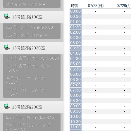
液体粘弾性装置(RMA)
時間:
07/28(日)
07/29(月
00:00
-
-
00:30
-
-
13号館1階106室
01:00
-
-
01:30
-
-
X線回折装置 MiniFlex600
02:00
-
-
X線回折装置 Ultima IV
02:30
-
-
03:00
-
-
03:30
-
-
13号館2階202D室
04:00
-
-
走査型電子顕微鏡 JSM-5600
04:30
-
-
05:00
-
-
走査型電子顕微鏡 JSM-
05:30
-
-
7600F
06:00
-
-
共焦点レーザー顕微鏡
06:30
-
-
(CLSM)
07:00
-
-
07:30
-
-
走査型プローブ顕微鏡
（SPM）
08:00
-
-
08:30
-
-
09:00
-
-
13号館2階206室
09:30
-
-
10:00
-
-
ESI-質量分析装置(ESI-MS)
10:30
-
-
飛行時間型質量分析装置
11:00
-
-
(TOF-MS)