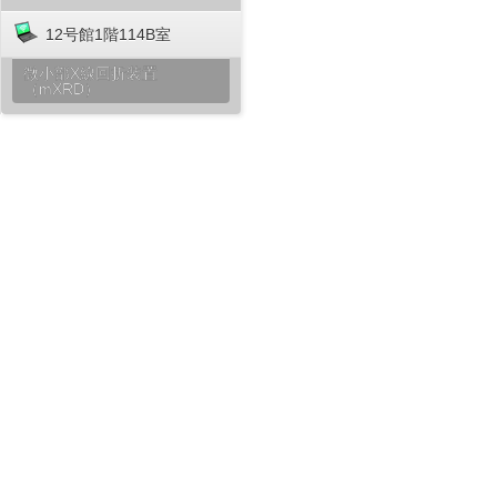
12号館1階114B室
微小部X線回折装置
（mXRD）