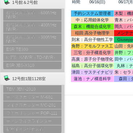
時間:
06/16(日)
06/17(月
1号館＆2号館
核磁気共鳴装置 （600MHz
予約システム管理者
木梨：機
NMR）
中：応用錯体化学
青木：バ
核磁気共鳴装置 （400MHz
テリ
森末：機能合成化学
岡久：バ
NMR）
稲田:高分子物理学
メンテ
核磁気共鳴装置 （300MHz
則末：高分子物性工学
Giusep
NMR）
Ce
角野：アモルファス工
山田：先
ESR TE300
学
機
三宅：分子構造化学
井野：フ
時間領域NMR（TD-NMR）
高廣：原子分子物理化
田中：バ
学
ESR JES-X310
福島：高分子循環化学
丸林：
津田：サステイナビリ
朱：セラ
ティデザイン
12号館1階112B室
蓮池：ナノ構造科学
森田：
TEM JEM-2010
ディスクカッター M-601
マイクロカッター MC-201
プチポリッシャー POP-111
ディンプルグラインダー
精密イオン研磨装置