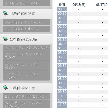
液体粘弾性装置(RMA)
時間:
06/16(日)
06/17(月
00:00
-
-
00:30
-
-
13号館1階106室
01:00
-
-
01:30
-
-
X線回折装置 MiniFlex600
02:00
-
-
X線回折装置 Ultima IV
02:30
-
-
03:00
-
-
13号館2階202D室
03:30
-
-
04:00
-
-
走査型電子顕微鏡 JSM-5600
04:30
-
-
05:00
-
-
走査型電子顕微鏡 JSM-
05:30
-
-
7600F
06:00
-
-
共焦点レーザー顕微鏡
06:30
-
-
(CLSM)
07:00
-
-
走査型プローブ顕微鏡
07:30
-
-
（SPM）
08:00
-
-
08:30
-
-
09:00
-
-
13号館2階206室
09:30
-
-
10:00
-
-
ESI-質量分析装置(ESI-MS)
10:30
-
-
飛行時間型質量分析装置
11:00
-
-
(TOF-MS)