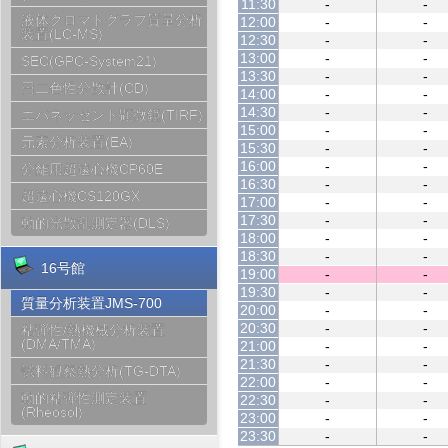
11:30
-
-
液体クロマトグラフ質量分析
12:00
-
-
装置(LC-MS)
12:30
-
-
13:00
-
-
SEC(GPC-System21)
13:30
-
-
円二色性分散計(CD)
14:00
-
-
14:30
-
-
エバネッセント顕微鏡(TIRF)
15:00
-
-
元素分析装置(EA)
15:30
-
-
16:00
-
-
分離用超遠心機CP60E
16:30
-
-
超遠心機CS120GX
17:00
-
-
17:30
-
-
動的光散乱測定器(DLS)
18:00
-
-
18:30
-
-
16号館
19:00
-
-
19:30
-
-
質量分析装置JMS-700
20:00
-
-
20:30
-
-
粘弾性/熱機械分析装置
(DMA/TMA)
21:00
-
-
21:30
-
-
試料観察熱分析(TG-DTA)
22:00
-
-
動的粘弾性測定装置
22:30
-
-
(Rheosol)
23:00
-
-
23:30
-
-