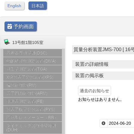
English
日本語
予約画面
13号館1階105室
質量分析装置JMS-700 [ 16号館|
示差走査熱量計(DSC)
動的粘弾性測定装置(DMA)
装置の詳細情報
熱重量測定装置(TGA)
装置の掲示板
X線光電子分光装置(XPS)
偏光顕微鏡(PM)
過去のお知らせ
原子間力顕微鏡(AFM)
お知らせはありません。
強誘電測定装置(FE)
光電子収量分光装置(PYS)
回転型レオメーター（RR）
ダイナミック超微小硬度計
(DUH)