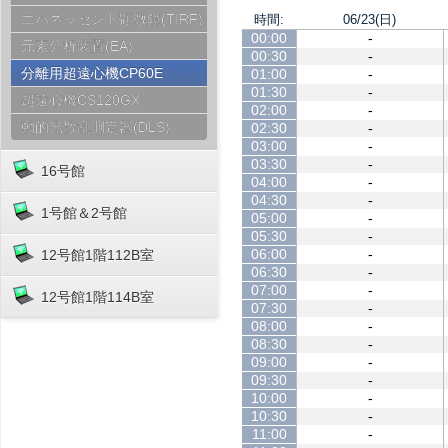
エバネッセント顕微鏡(TIRF)
時間:
06/23(日)
00:00
-
元素分析装置(EA)
00:30
-
分離用超遠心機CP60E
01:00
-
01:30
-
超遠心機CS120GX
02:00
-
動的光散乱測定器(DLS)
02:30
-
03:00
-
03:30
-
16号館
04:00
-
04:30
-
1号館＆2号館
05:00
-
05:30
-
06:00
-
12号館1階112B室
06:30
-
07:00
-
12号館1階114B室
07:30
-
08:00
-
08:30
-
09:00
-
09:30
-
10:00
-
10:30
-
11:00
-