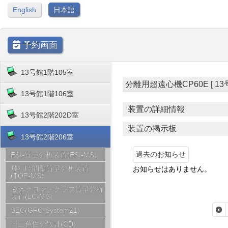
English
日本語
予約画面
13号館1階105室
分離用超遠心機CP60E [ 13号館2
13号館1階106室
装置の詳細情報
13号館2階202D室
装置の掲示板
13号館2階206室
過去のお知らせ
ESI-質量分析装置(ESI-MS)
飛行時間型質量分析装置
お知らせはありません。
(TOF-MS)
液体クロマトグラフ質量分析
装置(LC-MS)
SEC(GPC-System21)
円二色性分散計(CD)