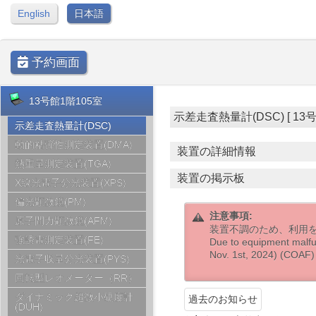
English
日本語
予約画面
13号館1階105室
示差走査熱量計(DSC) [ 13号館1階
示差走査熱量計(DSC)
動的粘弾性測定装置(DMA)
装置の詳細情報
熱重量測定装置(TGA)
装置の掲示板
X線光電子分光装置(XPS)
偏光顕微鏡(PM)
注意事項:
原子間力顕微鏡(AFM)
装置不調のため、利用を一
強誘電測定装置(FE)
Due to equipment malfu
Nov. 1st, 2024) (COAF)
光電子収量分光装置(PYS)
回転型レオメーター（RR）
ダイナミック超微小硬度計
過去のお知らせ
(DUH)