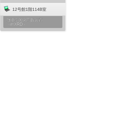
12号館1階114B室
微小部X線回折装置
（mXRD）