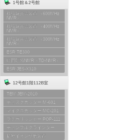
1号館＆2号館
核磁気共鳴装置 （600MHz
NMR）
核磁気共鳴装置 （400MHz
NMR）
核磁気共鳴装置 （300MHz
NMR）
ESR TE300
時間領域NMR（TD-NMR）
ESR JES-X310
12号館1階112B室
TEM JEM-2010
ディスクカッター M-601
マイクロカッター MC-201
プチポリッシャー POP-111
ディンプルグラインダー
精密イオン研磨装置