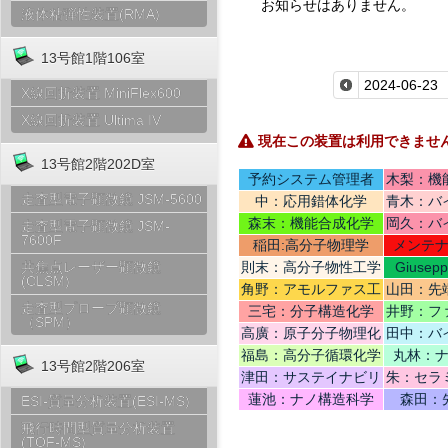
お知らせはありません。
液体粘弾性装置(RMA)
13号館1階106室
X線回折装置 MiniFlex600
X線回折装置 Ultima IV
現在この装置は利用できませ
13号館2階202D室
予約システム管理者
木梨：機
走査型電子顕微鏡 JSM-5600
中：応用錯体化学
青木：バ
テリ
森末：機能合成化学
岡久：バ
走査型電子顕微鏡 JSM-
7600F
稲田:高分子物理学
メンテ
則末：高分子物性工学
Giusep
共焦点レーザー顕微鏡
(CLSM)
Ce
角野：アモルファス工
山田：先
学
機
走査型プローブ顕微鏡
三宅：分子構造化学
井野：フ
（SPM）
高廣：原子分子物理化
田中：バ
学
福島：高分子循環化学
丸林：
13号館2階206室
津田：サステイナビリ
朱：セラ
ティデザイン
蓮池：ナノ構造科学
森田：
ESI-質量分析装置(ESI-MS)
飛行時間型質量分析装置
(TOF-MS)