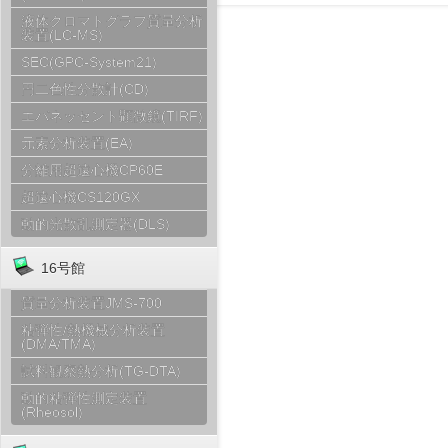
液体クロマトグラフ質量分析
装置(LC-MS)
SEC(GPC-System21)
円二色性分散計(CD)
エバネッセント顕微鏡(TIRF)
元素分析装置(EA)
分離用超遠心機CP60E
超遠心機CS120GX
動的光散乱測定器(DLS)
16号館
質量分析装置JMS-700
粘弾性/熱機械分析装置
(DMA/TMA)
試料観察熱分析(TG-DTA)
動的粘弾性測定装置
(Rheosol)