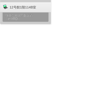
12号館1階114B室
微小部X線回折装置
（mXRD）