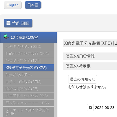
English
日本語
予約画面
13号館1階105室
X線光電子分光装置(XPS) [ 13号
示差走査熱量計(DSC)
動的粘弾性測定装置(DMA)
装置の詳細情報
熱重量測定装置(TGA)
装置の掲示板
X線光電子分光装置(XPS)
偏光顕微鏡(PM)
過去のお知らせ
原子間力顕微鏡(AFM)
お知らせはありません。
強誘電測定装置(FE)
光電子収量分光装置(PYS)
回転型レオメーター（RR）
ダイナミック超微小硬度計
(DUH)