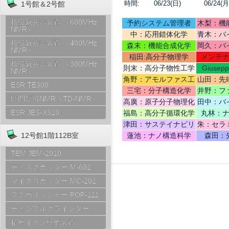
時間:
06/23(日)
06/24(月
1号館＆2号館
核磁気共鳴装置 （600MHz
予約システム管理者
木梨：機
NMR）
中：応用錯体化学
青木：バ
核磁気共鳴装置 （400MHz
テリ
森末：機能合成化学
岡久：バ
NMR）
稲田:高分子物理学
メンテ
核磁気共鳴装置 （300MHz
則末：高分子物性工学
Giusep
NMR）
Ce
角野：アモルファス工
山田：先
ESR TE300
学
機
三宅：分子構造化学
井野：フ
時間領域NMR（TD-NMR）
高廣：原子分子物理化
田中：バ
学
ESR JES-X310
福島：高分子循環化学
丸林：
津田：サステイナビリ
朱：セラ
ティデザイン
12号館1階112B室
蓮池：ナノ構造科学
森田：
TEM JEM-2010
ディスクカッター M-601
マイクロカッター MC-201
プチポリッシャー POP-111
ディンプルグラインダー
精密イオン研磨装置