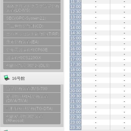
11:30
-
-
液体クロマトグラフ質量分析
12:00
-
-
装置(LC-MS)
12:30
-
-
13:00
-
-
SEC(GPC-System21)
13:30
-
-
円二色性分散計(CD)
14:00
-
-
14:30
-
-
エバネッセント顕微鏡(TIRF)
15:00
-
-
元素分析装置(EA)
15:30
-
-
16:00
-
-
分離用超遠心機CP60E
16:30
-
-
超遠心機CS120GX
17:00
-
-
17:30
-
-
動的光散乱測定器(DLS)
18:00
-
-
18:30
-
-
16号館
19:00
-
-
19:30
-
-
質量分析装置JMS-700
20:00
-
-
20:30
-
-
粘弾性/熱機械分析装置
(DMA/TMA)
21:00
-
-
21:30
-
-
試料観察熱分析(TG-DTA)
22:00
-
-
動的粘弾性測定装置
22:30
-
-
(Rheosol)
23:00
-
-
23:30
-
-