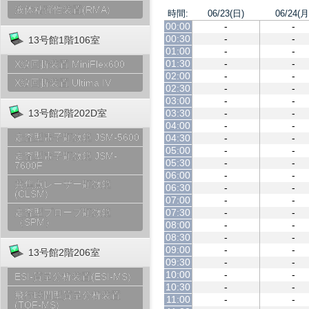
液体粘弾性装置(RMA)
時間:
06/23(日)
06/24(月
00:00
-
-
00:30
-
-
13号館1階106室
01:00
-
-
01:30
-
-
X線回折装置 MiniFlex600
02:00
-
-
X線回折装置 Ultima IV
02:30
-
-
03:00
-
-
03:30
-
-
13号館2階202D室
04:00
-
-
走査型電子顕微鏡 JSM-5600
04:30
-
-
05:00
-
-
走査型電子顕微鏡 JSM-
05:30
-
-
7600F
06:00
-
-
共焦点レーザー顕微鏡
06:30
-
-
(CLSM)
07:00
-
-
07:30
-
-
走査型プローブ顕微鏡
（SPM）
08:00
-
-
08:30
-
-
09:00
-
-
13号館2階206室
09:30
-
-
10:00
-
-
ESI-質量分析装置(ESI-MS)
10:30
-
-
飛行時間型質量分析装置
11:00
-
-
(TOF-MS)