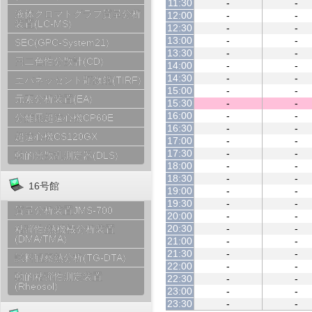
11:30
-
-
液体クロマトグラフ質量分析
12:00
-
-
装置(LC-MS)
12:30
-
-
13:00
-
-
SEC(GPC-System21)
13:30
-
-
円二色性分散計(CD)
14:00
-
-
14:30
-
-
エバネッセント顕微鏡(TIRF)
15:00
-
-
元素分析装置(EA)
15:30
-
-
16:00
-
-
分離用超遠心機CP60E
16:30
-
-
超遠心機CS120GX
17:00
-
-
17:30
-
-
動的光散乱測定器(DLS)
18:00
-
-
18:30
-
-
16号館
19:00
-
-
19:30
-
-
質量分析装置JMS-700
20:00
-
-
20:30
-
-
粘弾性/熱機械分析装置
(DMA/TMA)
21:00
-
-
21:30
-
-
試料観察熱分析(TG-DTA)
22:00
-
-
動的粘弾性測定装置
22:30
-
-
(Rheosol)
23:00
-
-
23:30
-
-