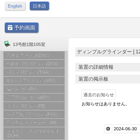
English
日本語
予約画面
13号館1階105室
ディンプルグラインダー [ 12号館1
示差走査熱量計(DSC)
動的粘弾性測定装置(DMA)
装置の詳細情報
熱重量測定装置(TGA)
装置の掲示板
X線光電子分光装置(XPS)
偏光顕微鏡(PM)
過去のお知らせ
原子間力顕微鏡(AFM)
お知らせはありません。
強誘電測定装置(FE)
光電子収量分光装置(PYS)
回転型レオメーター（RR）
ダイナミック超微小硬度計
(DUH)