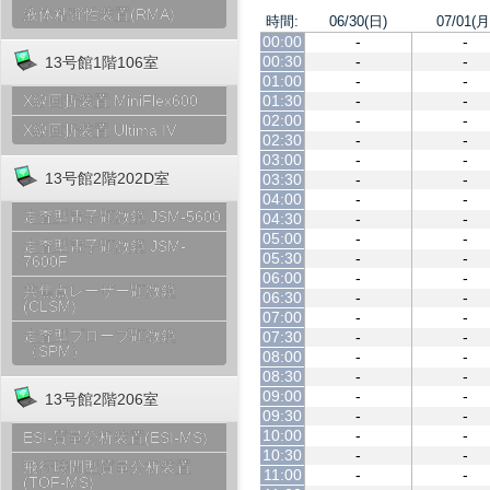
液体粘弾性装置(RMA)
時間:
06/30(日)
07/01(月
00:00
-
-
00:30
-
-
13号館1階106室
01:00
-
-
01:30
-
-
X線回折装置 MiniFlex600
02:00
-
-
X線回折装置 Ultima IV
02:30
-
-
03:00
-
-
13号館2階202D室
03:30
-
-
04:00
-
-
走査型電子顕微鏡 JSM-5600
04:30
-
-
05:00
-
-
走査型電子顕微鏡 JSM-
05:30
-
-
7600F
06:00
-
-
共焦点レーザー顕微鏡
06:30
-
-
(CLSM)
07:00
-
-
走査型プローブ顕微鏡
07:30
-
-
（SPM）
08:00
-
-
08:30
-
-
09:00
-
-
13号館2階206室
09:30
-
-
10:00
-
-
ESI-質量分析装置(ESI-MS)
10:30
-
-
飛行時間型質量分析装置
11:00
-
-
(TOF-MS)