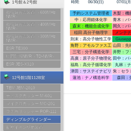
時間:
06/30(日)
07/01(月
1号館＆2号館
核磁気共鳴装置 （600MHz
予約システム管理者
木梨：機
NMR）
中：応用錯体化学
青木：バ
核磁気共鳴装置 （400MHz
テリ
森末：機能合成化学
岡久：バ
NMR）
稲田:高分子物理学
メンテ
核磁気共鳴装置 （300MHz
則末：高分子物性工学
Giusep
NMR）
Ce
角野：アモルファス工
山田：先
ESR TE300
学
機
三宅：分子構造化学
井野：フ
時間領域NMR（TD-NMR）
高廣：原子分子物理化
田中：バ
学
ESR JES-X310
福島：高分子循環化学
丸林：
津田：サステイナビリ
朱：セラ
ティデザイン
12号館1階112B室
蓮池：ナノ構造科学
森田：
TEM JEM-2010
ディスクカッター M-601
マイクロカッター MC-201
プチポリッシャー POP-111
ディンプルグラインダー
精密イオン研磨装置