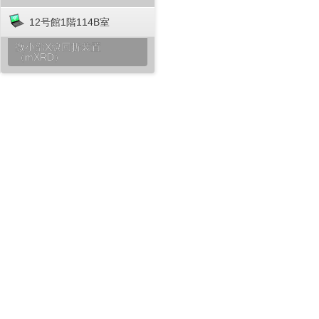
12号館1階114B室
微小部X線回折装置
（mXRD）