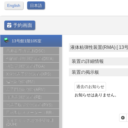
English
日本語
予約画面
13号館1階105室
液体粘弾性装置(RMA) [ 13号館1
示差走査熱量計(DSC)
動的粘弾性測定装置(DMA)
装置の詳細情報
熱重量測定装置(TGA)
装置の掲示板
X線光電子分光装置(XPS)
偏光顕微鏡(PM)
過去のお知らせ
原子間力顕微鏡(AFM)
お知らせはありません。
強誘電測定装置(FE)
光電子収量分光装置(PYS)
回転型レオメーター（RR）
ダイナミック超微小硬度計
(DUH)