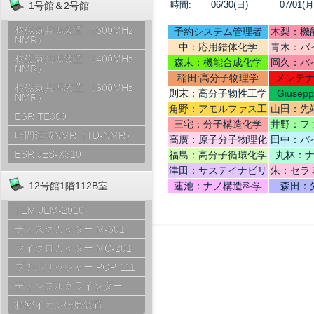
時間:
06/30(日)
07/01(月
1号館＆2号館
核磁気共鳴装置 （600MHz
予約システム管理者
木梨：機
NMR）
中：応用錯体化学
青木：バ
核磁気共鳴装置 （400MHz
テリ
森末：機能合成化学
岡久：バ
NMR）
稲田:高分子物理学
メンテ
核磁気共鳴装置 （300MHz
則末：高分子物性工学
Giusep
NMR）
Ce
角野：アモルファス工
山田：先
ESR TE300
学
機
三宅：分子構造化学
井野：フ
時間領域NMR（TD-NMR）
高廣：原子分子物理化
田中：バ
学
ESR JES-X310
福島：高分子循環化学
丸林：
津田：サステイナビリ
朱：セラ
ティデザイン
12号館1階112B室
蓮池：ナノ構造科学
森田：
TEM JEM-2010
ディスクカッター M-601
マイクロカッター MC-201
プチポリッシャー POP-111
ディンプルグラインダー
精密イオン研磨装置