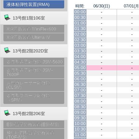
液体粘弾性装置(RMA)
時間:
06/30(日)
07/01(月
00:00
-
-
00:30
-
-
13号館1階106室
01:00
-
-
01:30
-
-
X線回折装置 MiniFlex600
02:00
-
-
X線回折装置 Ultima IV
02:30
-
-
03:00
-
-
03:30
-
-
13号館2階202D室
04:00
-
-
走査型電子顕微鏡 JSM-5600
04:30
-
-
05:00
-
-
走査型電子顕微鏡 JSM-
05:30
-
-
7600F
06:00
-
-
共焦点レーザー顕微鏡
06:30
-
-
(CLSM)
07:00
-
-
07:30
-
-
走査型プローブ顕微鏡
（SPM）
08:00
-
-
08:30
-
-
09:00
-
-
13号館2階206室
09:30
-
-
10:00
-
-
ESI-質量分析装置(ESI-MS)
10:30
-
-
飛行時間型質量分析装置
11:00
-
-
(TOF-MS)