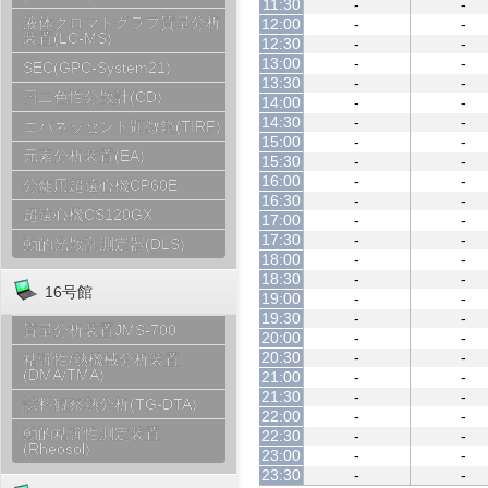
11:30
-
-
液体クロマトグラフ質量分析
12:00
-
-
装置(LC-MS)
12:30
-
-
13:00
-
-
SEC(GPC-System21)
13:30
-
-
円二色性分散計(CD)
14:00
-
-
14:30
-
-
エバネッセント顕微鏡(TIRF)
15:00
-
-
元素分析装置(EA)
15:30
-
-
16:00
-
-
分離用超遠心機CP60E
16:30
-
-
超遠心機CS120GX
17:00
-
-
17:30
-
-
動的光散乱測定器(DLS)
18:00
-
-
18:30
-
-
16号館
19:00
-
-
19:30
-
-
質量分析装置JMS-700
20:00
-
-
20:30
-
-
粘弾性/熱機械分析装置
(DMA/TMA)
21:00
-
-
21:30
-
-
試料観察熱分析(TG-DTA)
22:00
-
-
動的粘弾性測定装置
22:30
-
-
(Rheosol)
23:00
-
-
23:30
-
-