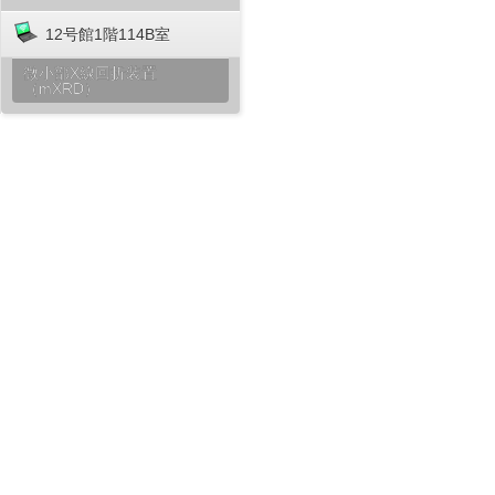
12号館1階114B室
微小部X線回折装置
（mXRD）