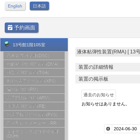
English
日本語
予約画面
13号館1階105室
液体粘弾性装置(RMA) [ 13号館1
示差走査熱量計(DSC)
動的粘弾性測定装置(DMA)
装置の詳細情報
熱重量測定装置(TGA)
装置の掲示板
X線光電子分光装置(XPS)
偏光顕微鏡(PM)
過去のお知らせ
原子間力顕微鏡(AFM)
お知らせはありません。
強誘電測定装置(FE)
光電子収量分光装置(PYS)
回転型レオメーター（RR）
ダイナミック超微小硬度計
(DUH)