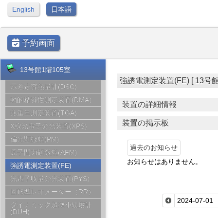
English
日本語
予約画面
13号館1階105室
強誘電測定装置(FE) [ 13号館1階1
示差走査熱量計(DSC)
動的粘弾性測定装置(DMA)
装置の詳細情報
熱重量測定装置(TGA)
装置の掲示板
X線光電子分光装置(XPS)
偏光顕微鏡(PM)
過去のお知らせ
原子間力顕微鏡(AFM)
お知らせはありません。
強誘電測定装置(FE)
光電子収量分光装置(PYS)
回転型レオメーター（RR）
ダイナミック超微小硬度計
(DUH)