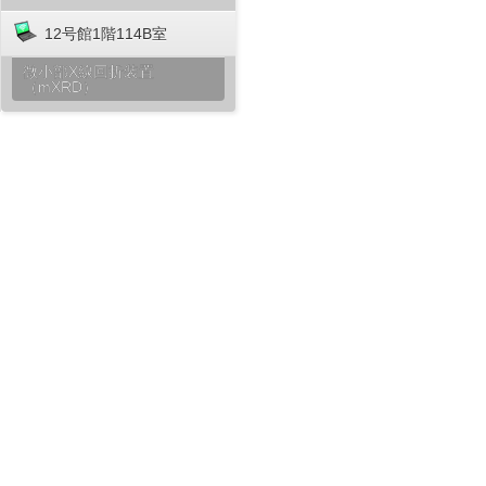
12号館1階114B室
微小部X線回折装置
（mXRD）