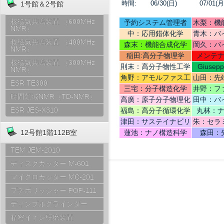
時間:
06/30(日)
07/01(月
1号館＆2号館
核磁気共鳴装置 （600MHz
予約システム管理者
木梨：機
NMR）
中：応用錯体化学
青木：バ
核磁気共鳴装置 （400MHz
テリ
森末：機能合成化学
岡久：バ
NMR）
稲田:高分子物理学
メンテ
核磁気共鳴装置 （300MHz
則末：高分子物性工学
Giusep
NMR）
Ce
角野：アモルファス工
山田：先
ESR TE300
学
機
三宅：分子構造化学
井野：フ
時間領域NMR（TD-NMR）
高廣：原子分子物理化
田中：バ
学
ESR JES-X310
福島：高分子循環化学
丸林：
津田：サステイナビリ
朱：セラ
ティデザイン
12号館1階112B室
蓮池：ナノ構造科学
森田：
TEM JEM-2010
ディスクカッター M-601
マイクロカッター MC-201
プチポリッシャー POP-111
ディンプルグラインダー
精密イオン研磨装置