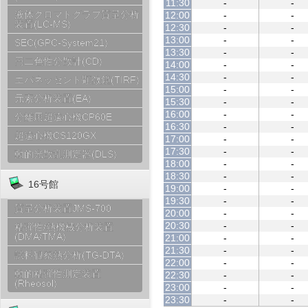
11:30
-
-
液体クロマトグラフ質量分析
12:00
-
-
装置(LC-MS)
12:30
-
-
13:00
-
-
SEC(GPC-System21)
13:30
-
-
円二色性分散計(CD)
14:00
-
-
14:30
-
-
エバネッセント顕微鏡(TIRF)
15:00
-
-
元素分析装置(EA)
15:30
-
-
16:00
-
-
分離用超遠心機CP60E
16:30
-
-
超遠心機CS120GX
17:00
-
-
17:30
-
-
動的光散乱測定器(DLS)
18:00
-
-
18:30
-
-
16号館
19:00
-
-
19:30
-
-
質量分析装置JMS-700
20:00
-
-
20:30
-
-
粘弾性/熱機械分析装置
(DMA/TMA)
21:00
-
-
21:30
-
-
試料観察熱分析(TG-DTA)
22:00
-
-
動的粘弾性測定装置
22:30
-
-
(Rheosol)
23:00
-
-
23:30
-
-