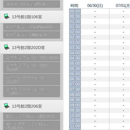
液体粘弾性装置(RMA)
時間:
06/30(日)
07/01(月
00:00
-
-
00:30
-
-
13号館1階106室
01:00
-
-
01:30
-
-
X線回折装置 MiniFlex600
02:00
-
-
X線回折装置 Ultima IV
02:30
-
-
03:00
-
-
03:30
-
-
13号館2階202D室
04:00
-
-
走査型電子顕微鏡 JSM-5600
04:30
-
-
05:00
-
-
走査型電子顕微鏡 JSM-
05:30
-
-
7600F
06:00
-
-
共焦点レーザー顕微鏡
06:30
-
-
(CLSM)
07:00
-
-
07:30
-
-
走査型プローブ顕微鏡
（SPM）
08:00
-
-
08:30
-
-
09:00
-
-
13号館2階206室
09:30
-
-
10:00
-
-
ESI-質量分析装置(ESI-MS)
10:30
-
-
飛行時間型質量分析装置
11:00
-
-
(TOF-MS)