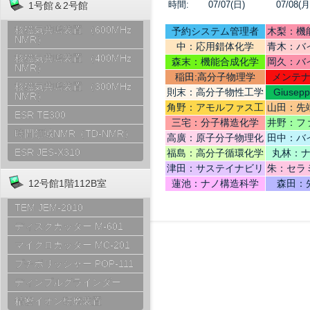
時間:
07/07(日)
07/08(月
1号館＆2号館
核磁気共鳴装置 （600MHz
予約システム管理者
木梨：機
NMR）
中：応用錯体化学
青木：バ
核磁気共鳴装置 （400MHz
テリ
森末：機能合成化学
岡久：バ
NMR）
稲田:高分子物理学
メンテ
核磁気共鳴装置 （300MHz
則末：高分子物性工学
Giusep
NMR）
Ce
角野：アモルファス工
山田：先
ESR TE300
学
機
三宅：分子構造化学
井野：フ
時間領域NMR（TD-NMR）
高廣：原子分子物理化
田中：バ
学
ESR JES-X310
福島：高分子循環化学
丸林：
津田：サステイナビリ
朱：セラ
ティデザイン
12号館1階112B室
蓮池：ナノ構造科学
森田：
TEM JEM-2010
ディスクカッター M-601
マイクロカッター MC-201
プチポリッシャー POP-111
ディンプルグラインダー
精密イオン研磨装置