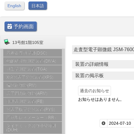
English
日本語
予約画面
13号館1階105室
走査型電子顕微鏡 JSM-7600F [
示差走査熱量計(DSC)
動的粘弾性測定装置(DMA)
装置の詳細情報
熱重量測定装置(TGA)
装置の掲示板
X線光電子分光装置(XPS)
偏光顕微鏡(PM)
過去のお知らせ
原子間力顕微鏡(AFM)
お知らせはありません。
強誘電測定装置(FE)
光電子収量分光装置(PYS)
回転型レオメーター（RR）
ダイナミック超微小硬度計
(DUH)