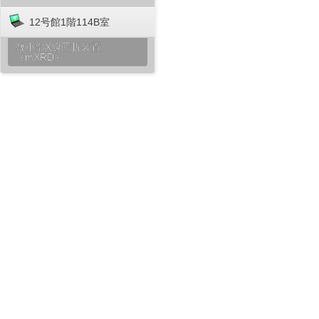
12号館1階114B室
微小部X線回折装置
（mXRD）