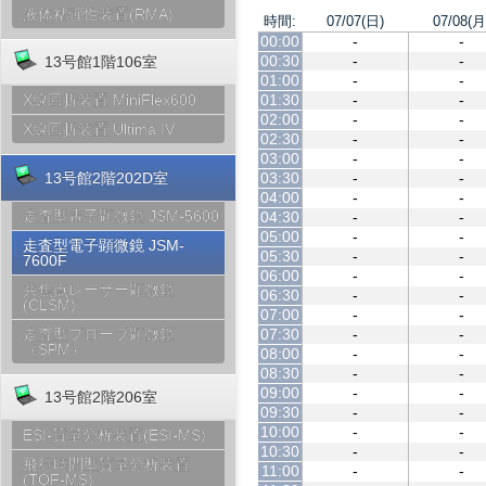
液体粘弾性装置(RMA)
時間:
07/07(日)
07/08(月
00:00
-
-
00:30
-
-
13号館1階106室
01:00
-
-
01:30
-
-
X線回折装置 MiniFlex600
02:00
-
-
X線回折装置 Ultima IV
02:30
-
-
03:00
-
-
03:30
-
-
13号館2階202D室
04:00
-
-
走査型電子顕微鏡 JSM-5600
04:30
-
-
05:00
-
-
走査型電子顕微鏡 JSM-
05:30
-
-
7600F
06:00
-
-
共焦点レーザー顕微鏡
06:30
-
-
(CLSM)
07:00
-
-
07:30
-
-
走査型プローブ顕微鏡
（SPM）
08:00
-
-
08:30
-
-
09:00
-
-
13号館2階206室
09:30
-
-
10:00
-
-
ESI-質量分析装置(ESI-MS)
10:30
-
-
飛行時間型質量分析装置
11:00
-
-
(TOF-MS)