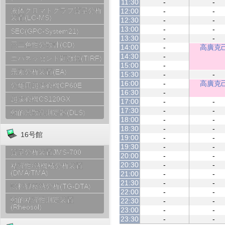
11:30
-
-
液体クロマトグラフ質量分析
12:00
-
-
装置(LC-MS)
12:30
-
-
13:00
-
-
SEC(GPC-System21)
13:30
-
-
円二色性分散計(CD)
14:00
-
高廣克
14:30
-
エバネッセント顕微鏡(TIRF)
15:00
-
元素分析装置(EA)
15:30
-
-
16:00
-
高廣克
分離用超遠心機CP60E
16:30
-
超遠心機CS120GX
17:00
-
-
17:30
-
-
動的光散乱測定器(DLS)
18:00
-
-
18:30
-
-
16号館
19:00
-
-
19:30
-
-
質量分析装置JMS-700
20:00
-
-
20:30
-
-
粘弾性/熱機械分析装置
(DMA/TMA)
21:00
-
-
21:30
-
-
試料観察熱分析(TG-DTA)
22:00
-
-
動的粘弾性測定装置
22:30
-
-
(Rheosol)
23:00
-
-
23:30
-
-