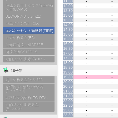
11:30
-
-
液体クロマトグラフ質量分析
12:00
-
-
装置(LC-MS)
12:30
-
-
13:00
-
-
SEC(GPC-System21)
13:30
-
-
円二色性分散計(CD)
14:00
-
-
14:30
-
-
エバネッセント顕微鏡(TIRF)
15:00
-
-
元素分析装置(EA)
15:30
-
-
16:00
-
-
分離用超遠心機CP60E
16:30
-
-
超遠心機CS120GX
17:00
-
-
17:30
-
-
動的光散乱測定器(DLS)
18:00
-
-
18:30
-
-
16号館
19:00
-
-
19:30
-
-
質量分析装置JMS-700
20:00
-
-
20:30
-
-
粘弾性/熱機械分析装置
(DMA/TMA)
21:00
-
-
21:30
-
-
試料観察熱分析(TG-DTA)
22:00
-
-
動的粘弾性測定装置
22:30
-
-
(Rheosol)
23:00
-
-
23:30
-
-