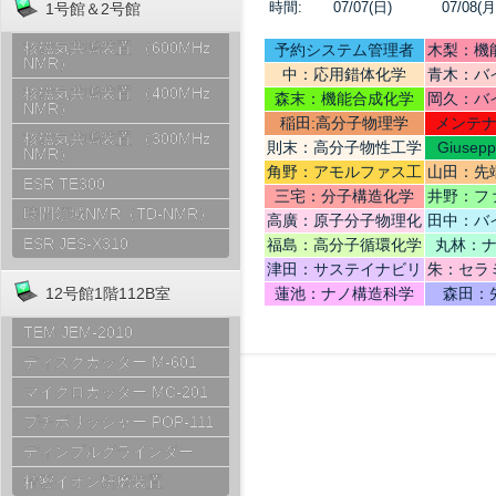
時間:
07/07(日)
07/08(月
1号館＆2号館
核磁気共鳴装置 （600MHz
予約システム管理者
木梨：機
NMR）
中：応用錯体化学
青木：バ
核磁気共鳴装置 （400MHz
テリ
森末：機能合成化学
岡久：バ
NMR）
稲田:高分子物理学
メンテ
核磁気共鳴装置 （300MHz
則末：高分子物性工学
Giusep
NMR）
Ce
角野：アモルファス工
山田：先
ESR TE300
学
機
三宅：分子構造化学
井野：フ
時間領域NMR（TD-NMR）
高廣：原子分子物理化
田中：バ
学
ESR JES-X310
福島：高分子循環化学
丸林：
津田：サステイナビリ
朱：セラ
ティデザイン
12号館1階112B室
蓮池：ナノ構造科学
森田：
TEM JEM-2010
ディスクカッター M-601
マイクロカッター MC-201
プチポリッシャー POP-111
ディンプルグラインダー
精密イオン研磨装置