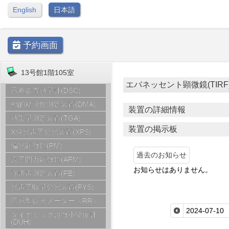
English
日本語
予約画面
13号館1階105室
エバネッセント顕微鏡(TIRF) [ 1
示差走査熱量計(DSC)
動的粘弾性測定装置(DMA)
装置の詳細情報
熱重量測定装置(TGA)
装置の掲示板
X線光電子分光装置(XPS)
偏光顕微鏡(PM)
過去のお知らせ
原子間力顕微鏡(AFM)
お知らせはありません。
強誘電測定装置(FE)
光電子収量分光装置(PYS)
回転型レオメーター（RR）
ダイナミック超微小硬度計
(DUH)