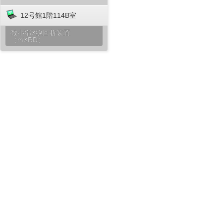
12号館1階114B室
微小部X線回折装置
（mXRD）