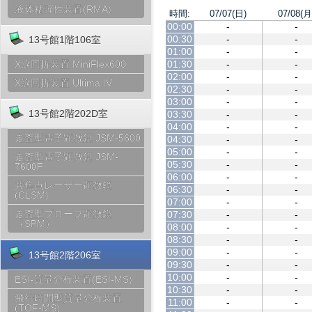
液体粘弾性装置(RMA)
時間:
07/07(日)
07/08(月
00:00
-
-
00:30
-
-
13号館1階106室
01:00
-
-
01:30
-
-
X線回折装置 MiniFlex600
02:00
-
-
X線回折装置 Ultima IV
02:30
-
-
03:00
-
-
13号館2階202D室
03:30
-
-
04:00
-
-
走査型電子顕微鏡 JSM-5600
04:30
-
-
05:00
-
-
走査型電子顕微鏡 JSM-
05:30
-
-
7600F
06:00
-
-
共焦点レーザー顕微鏡
06:30
-
-
(CLSM)
07:00
-
-
走査型プローブ顕微鏡
07:30
-
-
（SPM）
08:00
-
-
08:30
-
-
09:00
-
-
13号館2階206室
09:30
-
-
10:00
-
-
ESI-質量分析装置(ESI-MS)
10:30
-
-
飛行時間型質量分析装置
11:00
-
-
(TOF-MS)