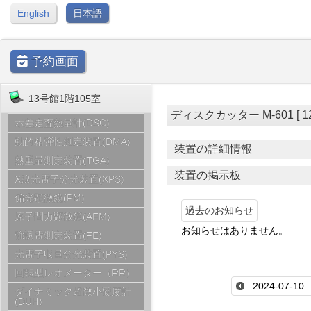
English
日本語
予約画面
13号館1階105室
ディスクカッター M-601 [ 12号
示差走査熱量計(DSC)
動的粘弾性測定装置(DMA)
装置の詳細情報
熱重量測定装置(TGA)
装置の掲示板
X線光電子分光装置(XPS)
偏光顕微鏡(PM)
過去のお知らせ
原子間力顕微鏡(AFM)
お知らせはありません。
強誘電測定装置(FE)
光電子収量分光装置(PYS)
回転型レオメーター（RR）
ダイナミック超微小硬度計
(DUH)