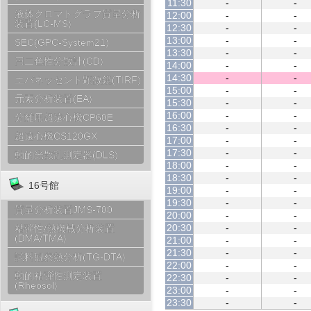
11:30
-
-
液体クロマトグラフ質量分析
12:00
-
-
装置(LC-MS)
12:30
-
-
13:00
-
-
SEC(GPC-System21)
13:30
-
-
円二色性分散計(CD)
14:00
-
-
14:30
-
-
エバネッセント顕微鏡(TIRF)
15:00
-
-
元素分析装置(EA)
15:30
-
-
16:00
-
-
分離用超遠心機CP60E
16:30
-
-
超遠心機CS120GX
17:00
-
-
17:30
-
-
動的光散乱測定器(DLS)
18:00
-
-
18:30
-
-
16号館
19:00
-
-
19:30
-
-
質量分析装置JMS-700
20:00
-
-
20:30
-
-
粘弾性/熱機械分析装置
(DMA/TMA)
21:00
-
-
21:30
-
-
試料観察熱分析(TG-DTA)
22:00
-
-
動的粘弾性測定装置
22:30
-
-
(Rheosol)
23:00
-
-
23:30
-
-