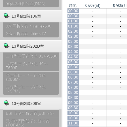
液体粘弾性装置(RMA)
時間:
07/07(日)
07/08(月
00:00
-
-
00:30
-
-
13号館1階106室
01:00
-
-
01:30
-
-
X線回折装置 MiniFlex600
02:00
-
-
X線回折装置 Ultima IV
02:30
-
-
03:00
-
-
13号館2階202D室
03:30
-
-
04:00
-
-
走査型電子顕微鏡 JSM-5600
04:30
-
-
05:00
-
-
走査型電子顕微鏡 JSM-
05:30
-
-
7600F
06:00
-
-
共焦点レーザー顕微鏡
06:30
-
-
(CLSM)
07:00
-
-
走査型プローブ顕微鏡
07:30
-
-
（SPM）
08:00
-
-
08:30
-
-
09:00
-
-
13号館2階206室
09:30
-
-
10:00
-
-
ESI-質量分析装置(ESI-MS)
10:30
-
-
飛行時間型質量分析装置
11:00
-
-
(TOF-MS)