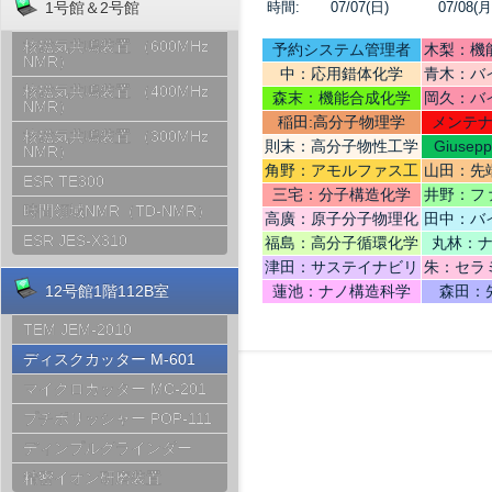
時間:
07/07(日)
07/08(月
1号館＆2号館
核磁気共鳴装置 （600MHz
予約システム管理者
木梨：機
NMR）
中：応用錯体化学
青木：バ
核磁気共鳴装置 （400MHz
テリ
森末：機能合成化学
岡久：バ
NMR）
稲田:高分子物理学
メンテ
核磁気共鳴装置 （300MHz
則末：高分子物性工学
Giusep
NMR）
Ce
角野：アモルファス工
山田：先
ESR TE300
学
機
三宅：分子構造化学
井野：フ
時間領域NMR（TD-NMR）
高廣：原子分子物理化
田中：バ
学
ESR JES-X310
福島：高分子循環化学
丸林：
津田：サステイナビリ
朱：セラ
ティデザイン
12号館1階112B室
蓮池：ナノ構造科学
森田：
TEM JEM-2010
ディスクカッター M-601
マイクロカッター MC-201
プチポリッシャー POP-111
ディンプルグラインダー
精密イオン研磨装置