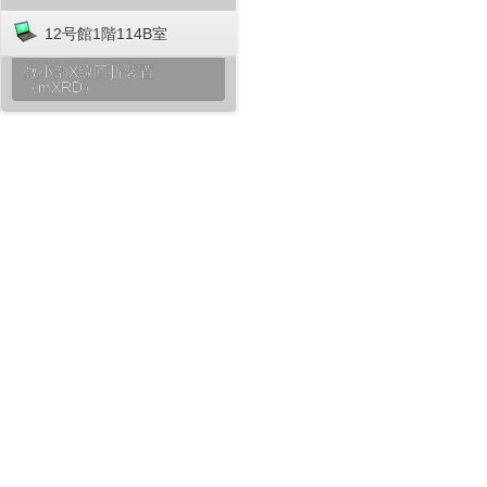
12号館1階114B室
微小部X線回折装置
（mXRD）