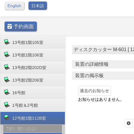
English
日本語
予約画面
13号館1階105室
ディスクカッター M-601 [ 12号
13号館1階106室
装置の詳細情報
13号館2階202D室
装置の掲示板
13号館2階206室
過去のお知らせ
16号館
お知らせはありません。
1号館＆2号館
12号館1階112B室
TEM JEM-2010