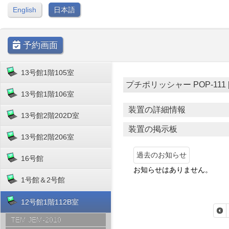
English
日本語
予約画面
13号館1階105室
プチポリッシャー POP-111 [ 1
13号館1階106室
装置の詳細情報
13号館2階202D室
装置の掲示板
13号館2階206室
過去のお知らせ
16号館
お知らせはありません。
1号館＆2号館
12号館1階112B室
TEM JEM-2010