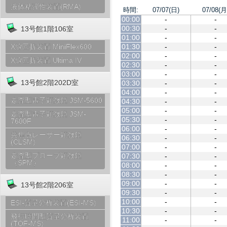
液体粘弾性装置(RMA)
時間:
07/07(日)
07/08(月
00:00
-
-
00:30
-
-
13号館1階106室
01:00
-
-
01:30
-
-
X線回折装置 MiniFlex600
02:00
-
-
X線回折装置 Ultima IV
02:30
-
-
03:00
-
-
13号館2階202D室
03:30
-
-
04:00
-
-
走査型電子顕微鏡 JSM-5600
04:30
-
-
05:00
-
-
走査型電子顕微鏡 JSM-
05:30
-
-
7600F
06:00
-
-
共焦点レーザー顕微鏡
06:30
-
-
(CLSM)
07:00
-
-
走査型プローブ顕微鏡
07:30
-
-
（SPM）
08:00
-
-
08:30
-
-
09:00
-
-
13号館2階206室
09:30
-
-
10:00
-
-
ESI-質量分析装置(ESI-MS)
10:30
-
-
飛行時間型質量分析装置
11:00
-
-
(TOF-MS)