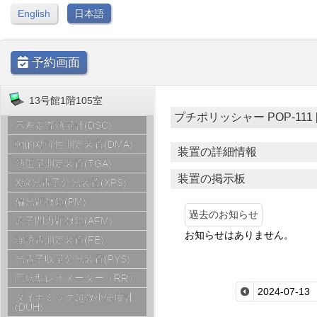
English
日本語
予約画面
13号館1階105室
プチポリッシャー POP-111 [ 1
示差走査熱量計(DSC)
動的粘弾性測定装置(DMA)
装置の詳細情報
熱重量測定装置(TGA)
装置の掲示板
X線光電子分光装置(XPS)
偏光顕微鏡(PM)
過去のお知らせ
原子間力顕微鏡(AFM)
お知らせはありません。
強誘電測定装置(FE)
光電子収量分光装置(PYS)
回転型レオメーター（RR）
ダイナミック超微小硬度計
(DUH)