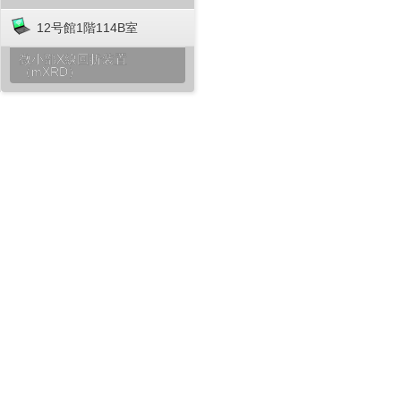
12号館1階114B室
微小部X線回折装置
（mXRD）