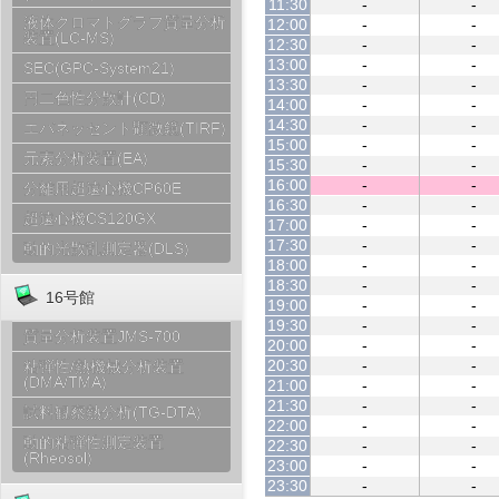
11:30
-
-
液体クロマトグラフ質量分析
12:00
-
-
装置(LC-MS)
12:30
-
-
13:00
-
-
SEC(GPC-System21)
13:30
-
-
円二色性分散計(CD)
14:00
-
-
14:30
-
-
エバネッセント顕微鏡(TIRF)
15:00
-
-
元素分析装置(EA)
15:30
-
-
16:00
-
-
分離用超遠心機CP60E
16:30
-
-
超遠心機CS120GX
17:00
-
-
17:30
-
-
動的光散乱測定器(DLS)
18:00
-
-
18:30
-
-
16号館
19:00
-
-
19:30
-
-
質量分析装置JMS-700
20:00
-
-
20:30
-
-
粘弾性/熱機械分析装置
(DMA/TMA)
21:00
-
-
21:30
-
-
試料観察熱分析(TG-DTA)
22:00
-
-
動的粘弾性測定装置
22:30
-
-
(Rheosol)
23:00
-
-
23:30
-
-