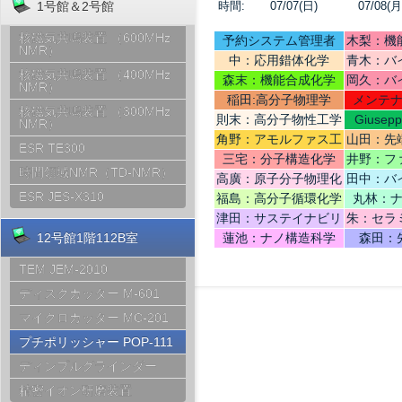
時間:
07/07(日)
07/08(月
1号館＆2号館
核磁気共鳴装置 （600MHz
予約システム管理者
木梨：機
NMR）
中：応用錯体化学
青木：バ
核磁気共鳴装置 （400MHz
テリ
森末：機能合成化学
岡久：バ
NMR）
稲田:高分子物理学
メンテ
核磁気共鳴装置 （300MHz
則末：高分子物性工学
Giusep
NMR）
Ce
角野：アモルファス工
山田：先
ESR TE300
学
機
三宅：分子構造化学
井野：フ
時間領域NMR（TD-NMR）
高廣：原子分子物理化
田中：バ
学
ESR JES-X310
福島：高分子循環化学
丸林：
津田：サステイナビリ
朱：セラ
ティデザイン
12号館1階112B室
蓮池：ナノ構造科学
森田：
TEM JEM-2010
ディスクカッター M-601
マイクロカッター MC-201
プチポリッシャー POP-111
ディンプルグラインダー
精密イオン研磨装置