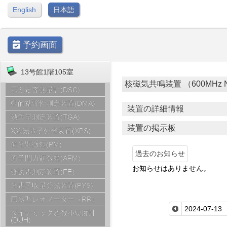
English
日本語
予約画面
13号館1階105室
核磁気共鳴装置 （600MHz NMR
示差走査熱量計(DSC)
動的粘弾性測定装置(DMA)
装置の詳細情報
熱重量測定装置(TGA)
装置の掲示板
X線光電子分光装置(XPS)
偏光顕微鏡(PM)
過去のお知らせ
原子間力顕微鏡(AFM)
お知らせはありません。
強誘電測定装置(FE)
光電子収量分光装置(PYS)
回転型レオメーター（RR）
ダイナミック超微小硬度計
(DUH)