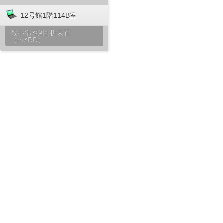
12号館1階114B室
微小部X線回折装置
（mXRD）