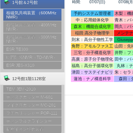
時間:
07/07(日)
07/08(月
1号館＆2号館
核磁気共鳴装置 （600MHz
予約システム管理者
木梨：機
NMR）
中：応用錯体化学
青木：バ
核磁気共鳴装置 （400MHz
テリ
森末：機能合成化学
岡久：バ
NMR）
稲田:高分子物理学
メンテ
核磁気共鳴装置 （300MHz
則末：高分子物性工学
Giusep
NMR）
Ce
角野：アモルファス工
山田：先
ESR TE300
学
機
三宅：分子構造化学
井野：フ
時間領域NMR（TD-NMR）
高廣：原子分子物理化
田中：バ
学
ESR JES-X310
福島：高分子循環化学
丸林：
津田：サステイナビリ
朱：セラ
ティデザイン
12号館1階112B室
蓮池：ナノ構造科学
森田：
TEM JEM-2010
ディスクカッター M-601
マイクロカッター MC-201
プチポリッシャー POP-111
ディンプルグラインダー
精密イオン研磨装置