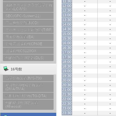
11:30
-
-
液体クロマトグラフ質量分析
12:00
-
-
装置(LC-MS)
12:30
-
-
13:00
-
-
SEC(GPC-System21)
13:30
-
-
円二色性分散計(CD)
14:00
-
-
14:30
-
-
エバネッセント顕微鏡(TIRF)
15:00
-
-
元素分析装置(EA)
15:30
-
-
16:00
-
-
分離用超遠心機CP60E
16:30
-
-
超遠心機CS120GX
17:00
-
-
17:30
-
-
動的光散乱測定器(DLS)
18:00
-
-
18:30
-
-
16号館
19:00
-
-
19:30
-
-
質量分析装置JMS-700
20:00
-
-
20:30
-
-
粘弾性/熱機械分析装置
(DMA/TMA)
21:00
-
-
21:30
-
-
試料観察熱分析(TG-DTA)
22:00
-
-
動的粘弾性測定装置
22:30
-
-
(Rheosol)
23:00
-
-
23:30
-
-