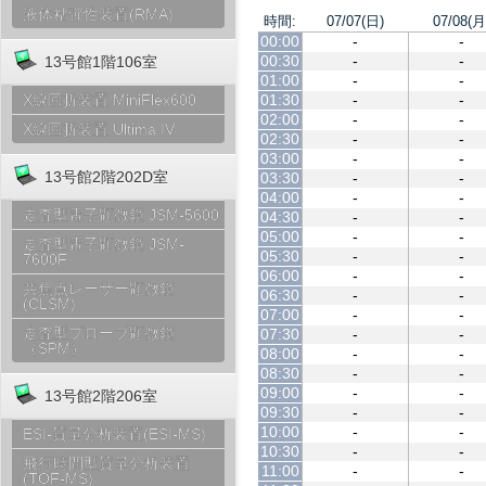
液体粘弾性装置(RMA)
時間:
07/07(日)
07/08(月
00:00
-
-
00:30
-
-
13号館1階106室
01:00
-
-
01:30
-
-
X線回折装置 MiniFlex600
02:00
-
-
X線回折装置 Ultima IV
02:30
-
-
03:00
-
-
13号館2階202D室
03:30
-
-
04:00
-
-
走査型電子顕微鏡 JSM-5600
04:30
-
-
05:00
-
-
走査型電子顕微鏡 JSM-
05:30
-
-
7600F
06:00
-
-
共焦点レーザー顕微鏡
06:30
-
-
(CLSM)
07:00
-
-
走査型プローブ顕微鏡
07:30
-
-
（SPM）
08:00
-
-
08:30
-
-
09:00
-
-
13号館2階206室
09:30
-
-
10:00
-
-
ESI-質量分析装置(ESI-MS)
10:30
-
-
飛行時間型質量分析装置
11:00
-
-
(TOF-MS)