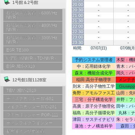
1号館＆2号館
20:00
-
-
20:30
-
-
核磁気共鳴装置 （600MHz
21:00
-
-
NMR）
21:30
-
-
核磁気共鳴装置 （400MHz
22:00
-
-
NMR）
22:30
-
-
23:00
-
-
核磁気共鳴装置 （300MHz
NMR）
23:30
-
-
時間:
07/07(日)
07/08(月
ESR TE300
時間領域NMR（TD-NMR）
予約システム管理者
木梨：機
中：応用錯体化学
青木：バ
ESR JES-X310
テリ
森末：機能合成化学
岡久：バ
稲田:高分子物理学
メンテ
12号館1階112B室
則末：高分子物性工学
Giusep
TEM JEM-2010
Ce
角野：アモルファス工
山田：先
学
機
ディスクカッター M-601
三宅：分子構造化学
井野：フ
高廣：原子分子物理化
田中：バ
マイクロカッター MC-201
学
福島：高分子循環化学
丸林：
プチポリッシャー POP-111
津田：サステイナビリ
朱：セラ
ディンプルグラインダー
ティデザイン
蓮池：ナノ構造科学
森田：
精密イオン研磨装置