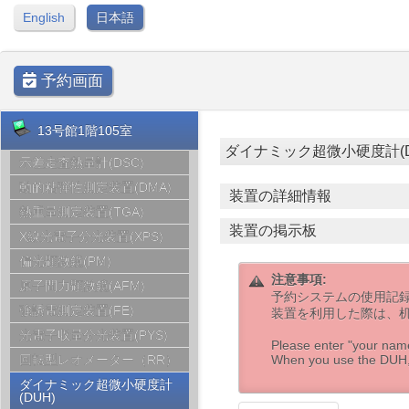
English
日本語
予約画面
13号館1階105室
ダイナミック超微小硬度計(DUH) [
示差走査熱量計(DSC)
動的粘弾性測定装置(DMA)
装置の詳細情報
熱重量測定装置(TGA)
装置の掲示板
X線光電子分光装置(XPS)
偏光顕微鏡(PM)
注意事項:
原子間力顕微鏡(AFM)
予約システムの使用記録
強誘電測定装置(FE)
装置を利用した際は、
光電子収量分光装置(PYS)
Please enter "your name/
回転型レオメーター（RR）
When you use the DUH, p
ダイナミック超微小硬度計
(DUH)