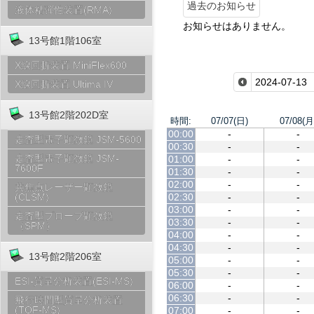
過去のお知らせ
液体粘弾性装置(RMA)
お知らせはありません。
13号館1階106室
X線回折装置 MiniFlex600
X線回折装置 Ultima IV
13号館2階202D室
時間:
07/07(日)
07/08(月
00:00
-
-
走査型電子顕微鏡 JSM-5600
00:30
-
-
走査型電子顕微鏡 JSM-
01:00
-
-
7600F
01:30
-
-
02:00
-
-
共焦点レーザー顕微鏡
02:30
-
-
(CLSM)
03:00
-
-
走査型プローブ顕微鏡
03:30
-
-
（SPM）
04:00
-
-
04:30
-
-
13号館2階206室
05:00
-
-
05:30
-
-
ESI-質量分析装置(ESI-MS)
06:00
-
-
06:30
-
-
飛行時間型質量分析装置
(TOF-MS)
07:00
-
-