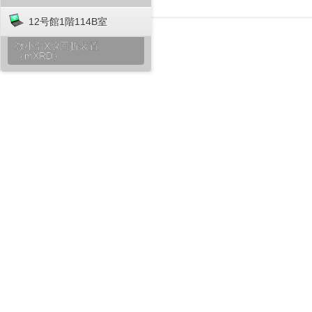
12号館1階114B室
微小部X線回折装置
（mXRD）