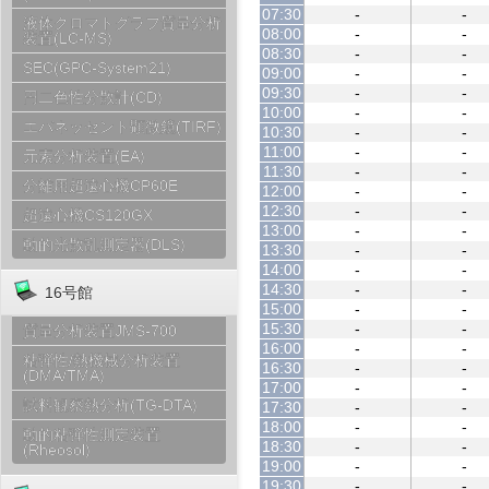
07:30
-
-
液体クロマトグラフ質量分析
08:00
-
-
装置(LC-MS)
08:30
-
-
SEC(GPC-System21)
09:00
-
-
09:30
-
-
円二色性分散計(CD)
10:00
-
-
エバネッセント顕微鏡(TIRF)
10:30
-
-
11:00
-
-
元素分析装置(EA)
11:30
-
-
分離用超遠心機CP60E
12:00
-
-
12:30
-
-
超遠心機CS120GX
13:00
-
-
動的光散乱測定器(DLS)
13:30
-
-
14:00
-
-
14:30
-
-
16号館
15:00
-
-
15:30
-
-
質量分析装置JMS-700
16:00
-
-
粘弾性/熱機械分析装置
16:30
-
-
(DMA/TMA)
17:00
-
-
試料観察熱分析(TG-DTA)
17:30
-
-
18:00
-
-
動的粘弾性測定装置
18:30
-
-
(Rheosol)
19:00
-
-
19:30
-
-