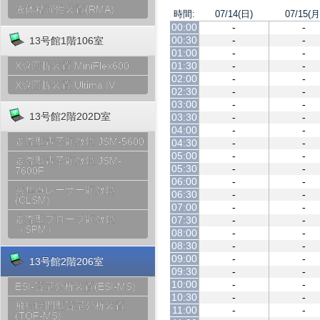
液体粘弾性装置(RMA)
時間:
07/14(日)
07/15(月
00:00
-
-
00:30
-
-
13号館1階106室
01:00
-
-
01:30
-
-
X線回折装置 MiniFlex600
02:00
-
-
X線回折装置 Ultima IV
02:30
-
-
03:00
-
-
13号館2階202D室
03:30
-
-
04:00
-
-
走査型電子顕微鏡 JSM-5600
04:30
-
-
05:00
-
-
走査型電子顕微鏡 JSM-
05:30
-
-
7600F
06:00
-
-
共焦点レーザー顕微鏡
06:30
-
-
(CLSM)
07:00
-
-
走査型プローブ顕微鏡
07:30
-
-
（SPM）
08:00
-
-
08:30
-
-
09:00
-
-
13号館2階206室
09:30
-
-
10:00
-
-
ESI-質量分析装置(ESI-MS)
10:30
-
-
飛行時間型質量分析装置
11:00
-
-
(TOF-MS)