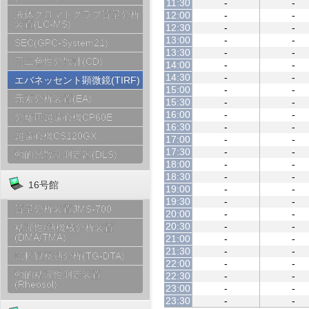
11:30
-
-
液体クロマトグラフ質量分析
12:00
-
-
装置(LC-MS)
12:30
-
-
13:00
-
-
SEC(GPC-System21)
13:30
-
-
円二色性分散計(CD)
14:00
-
-
14:30
-
-
エバネッセント顕微鏡(TIRF)
15:00
-
-
元素分析装置(EA)
15:30
-
-
16:00
-
-
分離用超遠心機CP60E
16:30
-
-
超遠心機CS120GX
17:00
-
-
17:30
-
-
動的光散乱測定器(DLS)
18:00
-
-
18:30
-
-
16号館
19:00
-
-
19:30
-
-
質量分析装置JMS-700
20:00
-
-
20:30
-
-
粘弾性/熱機械分析装置
(DMA/TMA)
21:00
-
-
21:30
-
-
試料観察熱分析(TG-DTA)
22:00
-
-
動的粘弾性測定装置
22:30
-
-
(Rheosol)
23:00
-
-
23:30
-
-