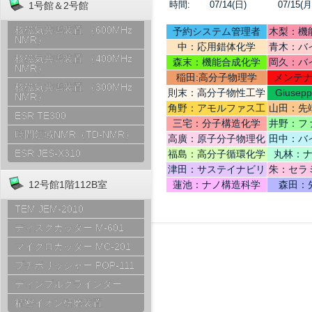
時間:
07/14(日)
07/15(月
1号館＆2号館
核磁気共鳴装置 （600MHz
予約システム管理者
木梨：機
NMR）
中：応用錯体化学
青木：バ
核磁気共鳴装置 （400MHz
テリ
森末：機能合成化学
岡久：バ
NMR）
稲田:高分子物理学
メンテ
核磁気共鳴装置 （300MHz
則末：高分子物性工学
Giusep
NMR）
Ce
角野：アモルファス工
山田：先
ESR TE300
学
機
三宅：分子構造化学
井野：フ
時間領域NMR（TD-NMR）
高廣：原子分子物理化
田中：バ
学
ESR JES-X310
福島：高分子循環化学
丸林：
津田：サステイナビリ
朱：セラ
ティデザイン
12号館1階112B室
蓮池：ナノ構造科学
森田：
TEM JEM-2010
ディスクカッター M-601
マイクロカッター MC-201
プチポリッシャー POP-111
ディンプルグラインダー
精密イオン研磨装置