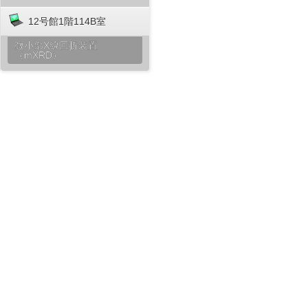
12号館1階114B室
微小部X線回折装置
（mXRD）