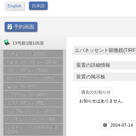
English
日本語
予約画面
13号館1階105室
エバネッセント顕微鏡(TIRF) [ 1
示差走査熱量計(DSC)
動的粘弾性測定装置(DMA)
装置の詳細情報
熱重量測定装置(TGA)
装置の掲示板
X線光電子分光装置(XPS)
偏光顕微鏡(PM)
過去のお知らせ
原子間力顕微鏡(AFM)
お知らせはありません。
強誘電測定装置(FE)
光電子収量分光装置(PYS)
回転型レオメーター（RR）
ダイナミック超微小硬度計
(DUH)