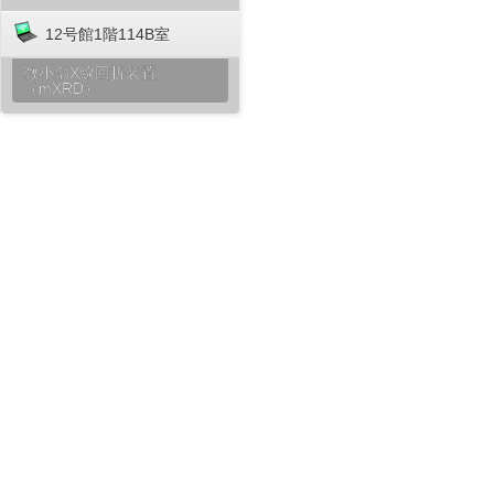
12号館1階114B室
微小部X線回折装置
（mXRD）