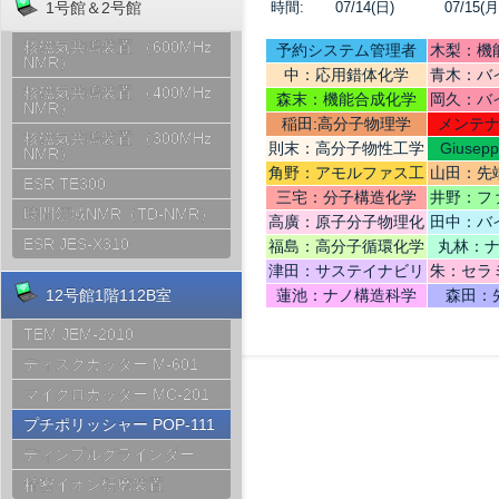
時間:
07/14(日)
07/15(月
1号館＆2号館
核磁気共鳴装置 （600MHz
予約システム管理者
木梨：機
NMR）
中：応用錯体化学
青木：バ
核磁気共鳴装置 （400MHz
テリ
森末：機能合成化学
岡久：バ
NMR）
稲田:高分子物理学
メンテ
核磁気共鳴装置 （300MHz
則末：高分子物性工学
Giusep
NMR）
Ce
角野：アモルファス工
山田：先
ESR TE300
学
機
三宅：分子構造化学
井野：フ
時間領域NMR（TD-NMR）
高廣：原子分子物理化
田中：バ
学
ESR JES-X310
福島：高分子循環化学
丸林：
津田：サステイナビリ
朱：セラ
ティデザイン
12号館1階112B室
蓮池：ナノ構造科学
森田：
TEM JEM-2010
ディスクカッター M-601
マイクロカッター MC-201
プチポリッシャー POP-111
ディンプルグラインダー
精密イオン研磨装置