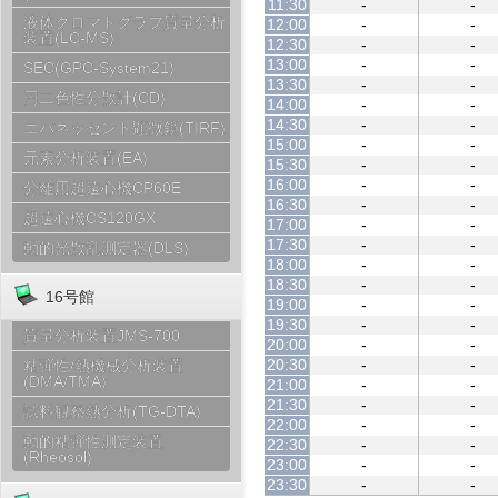
11:30
-
-
液体クロマトグラフ質量分析
12:00
-
-
装置(LC-MS)
12:30
-
-
13:00
-
-
SEC(GPC-System21)
13:30
-
-
円二色性分散計(CD)
14:00
-
-
14:30
-
-
エバネッセント顕微鏡(TIRF)
15:00
-
-
元素分析装置(EA)
15:30
-
-
16:00
-
-
分離用超遠心機CP60E
16:30
-
-
超遠心機CS120GX
17:00
-
-
17:30
-
-
動的光散乱測定器(DLS)
18:00
-
-
18:30
-
-
16号館
19:00
-
-
19:30
-
-
質量分析装置JMS-700
20:00
-
-
20:30
-
-
粘弾性/熱機械分析装置
(DMA/TMA)
21:00
-
-
21:30
-
-
試料観察熱分析(TG-DTA)
22:00
-
-
動的粘弾性測定装置
22:30
-
-
(Rheosol)
23:00
-
-
23:30
-
-