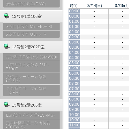
液体粘弾性装置(RMA)
時間:
07/14(日)
07/15(月
00:00
-
-
00:30
-
-
13号館1階106室
01:00
-
-
01:30
-
-
X線回折装置 MiniFlex600
02:00
-
-
X線回折装置 Ultima IV
02:30
-
-
03:00
-
-
13号館2階202D室
03:30
-
-
04:00
-
-
走査型電子顕微鏡 JSM-5600
04:30
-
-
05:00
-
-
走査型電子顕微鏡 JSM-
05:30
-
-
7600F
06:00
-
-
共焦点レーザー顕微鏡
06:30
-
-
(CLSM)
07:00
-
-
走査型プローブ顕微鏡
07:30
-
-
（SPM）
08:00
-
-
08:30
-
-
09:00
-
-
13号館2階206室
09:30
-
-
10:00
-
-
ESI-質量分析装置(ESI-MS)
10:30
-
-
飛行時間型質量分析装置
11:00
-
-
(TOF-MS)