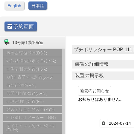
English
日本語
予約画面
13号館1階105室
プチポリッシャー POP-111 [ 1
示差走査熱量計(DSC)
動的粘弾性測定装置(DMA)
装置の詳細情報
熱重量測定装置(TGA)
装置の掲示板
X線光電子分光装置(XPS)
偏光顕微鏡(PM)
過去のお知らせ
原子間力顕微鏡(AFM)
お知らせはありません。
強誘電測定装置(FE)
光電子収量分光装置(PYS)
回転型レオメーター（RR）
ダイナミック超微小硬度計
(DUH)