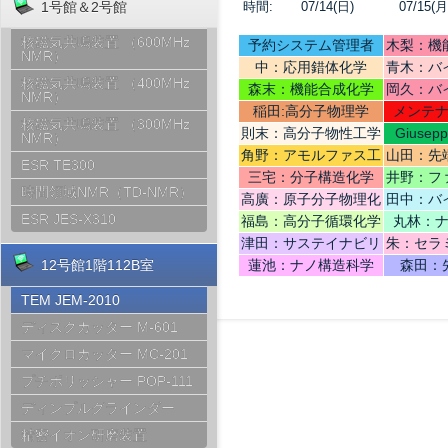
時間:
07/14(日)
07/15(月
1号館＆2号館
核磁気共鳴装置 （600MHz
予約システム管理者
木梨：機
NMR）
中：応用錯体化学
青木：バ
核磁気共鳴装置 （400MHz
テリ
森末：機能合成化学
岡久：バ
NMR）
稲田:高分子物理学
メンテ
核磁気共鳴装置 （300MHz
則末：高分子物性工学
Giusep
NMR）
Ce
角野：アモルファス工
山田：先
ESR TE300
学
機
三宅：分子構造化学
井野：フ
時間領域NMR（TD-NMR）
高廣：原子分子物理化
田中：バ
学
ESR JES-X310
福島：高分子循環化学
丸林：
津田：サステイナビリ
朱：セラ
ティデザイン
12号館1階112B室
蓮池：ナノ構造科学
森田：
TEM JEM-2010
ディスクカッター M-601
マイクロカッター MC-201
プチポリッシャー POP-111
ディンプルグラインダー
精密イオン研磨装置