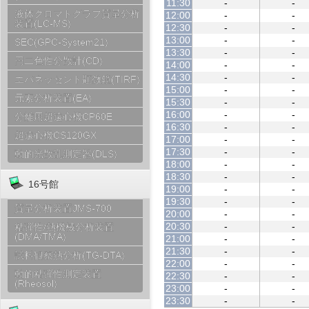
11:30
-
-
液体クロマトグラフ質量分析
12:00
-
-
装置(LC-MS)
12:30
-
-
13:00
-
-
SEC(GPC-System21)
13:30
-
-
円二色性分散計(CD)
14:00
-
-
14:30
-
-
エバネッセント顕微鏡(TIRF)
15:00
-
-
元素分析装置(EA)
15:30
-
-
16:00
-
-
分離用超遠心機CP60E
16:30
-
-
超遠心機CS120GX
17:00
-
-
17:30
-
-
動的光散乱測定器(DLS)
18:00
-
-
18:30
-
-
16号館
19:00
-
-
19:30
-
-
質量分析装置JMS-700
20:00
-
-
20:30
-
-
粘弾性/熱機械分析装置
(DMA/TMA)
21:00
-
-
21:30
-
-
試料観察熱分析(TG-DTA)
22:00
-
-
動的粘弾性測定装置
22:30
-
-
(Rheosol)
23:00
-
-
23:30
-
-