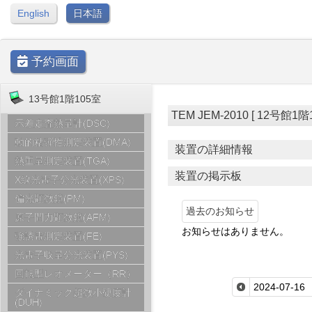
English
日本語
予約画面
13号館1階105室
TEM JEM-2010 [ 12号館1階11
示差走査熱量計(DSC)
動的粘弾性測定装置(DMA)
装置の詳細情報
熱重量測定装置(TGA)
装置の掲示板
X線光電子分光装置(XPS)
偏光顕微鏡(PM)
過去のお知らせ
原子間力顕微鏡(AFM)
お知らせはありません。
強誘電測定装置(FE)
光電子収量分光装置(PYS)
回転型レオメーター（RR）
ダイナミック超微小硬度計
(DUH)