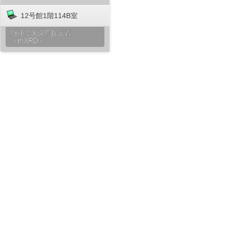
12号館1階114B室
微小部X線回折装置
（mXRD）