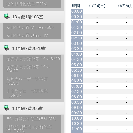
液体粘弾性装置(RMA)
時間:
07/14(日)
07/15(月
00:00
-
-
00:30
-
-
13号館1階106室
01:00
-
-
01:30
-
-
X線回折装置 MiniFlex600
02:00
-
-
X線回折装置 Ultima IV
02:30
-
-
03:00
-
-
13号館2階202D室
03:30
-
-
04:00
-
-
走査型電子顕微鏡 JSM-5600
04:30
-
-
05:00
-
-
走査型電子顕微鏡 JSM-
05:30
-
-
7600F
06:00
-
-
共焦点レーザー顕微鏡
06:30
-
-
(CLSM)
07:00
-
-
走査型プローブ顕微鏡
07:30
-
-
（SPM）
08:00
-
-
08:30
-
-
09:00
-
-
13号館2階206室
09:30
-
-
10:00
-
-
ESI-質量分析装置(ESI-MS)
10:30
-
-
飛行時間型質量分析装置
11:00
-
-
(TOF-MS)