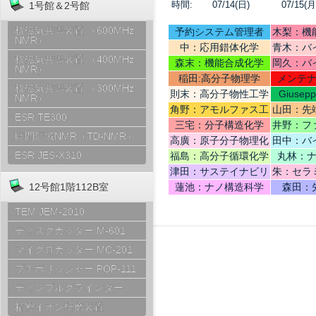
時間:
07/14(日)
07/15(月
1号館＆2号館
核磁気共鳴装置 （600MHz
予約システム管理者
木梨：機
NMR）
中：応用錯体化学
青木：バ
核磁気共鳴装置 （400MHz
テリ
森末：機能合成化学
岡久：バ
NMR）
稲田:高分子物理学
メンテ
核磁気共鳴装置 （300MHz
則末：高分子物性工学
Giusep
NMR）
Ce
角野：アモルファス工
山田：先
ESR TE300
学
機
三宅：分子構造化学
井野：フ
時間領域NMR（TD-NMR）
高廣：原子分子物理化
田中：バ
学
ESR JES-X310
福島：高分子循環化学
丸林：
津田：サステイナビリ
朱：セラ
ティデザイン
12号館1階112B室
蓮池：ナノ構造科学
森田：
TEM JEM-2010
ディスクカッター M-601
マイクロカッター MC-201
プチポリッシャー POP-111
ディンプルグラインダー
精密イオン研磨装置