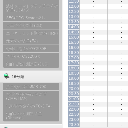
11:30
-
-
液体クロマトグラフ質量分析
12:00
-
-
装置(LC-MS)
12:30
-
-
13:00
-
-
SEC(GPC-System21)
13:30
-
-
円二色性分散計(CD)
14:00
-
-
14:30
-
-
エバネッセント顕微鏡(TIRF)
15:00
-
-
元素分析装置(EA)
15:30
-
-
16:00
-
-
分離用超遠心機CP60E
16:30
-
-
超遠心機CS120GX
17:00
-
-
17:30
-
-
動的光散乱測定器(DLS)
18:00
-
-
18:30
-
-
16号館
19:00
-
-
19:30
-
-
質量分析装置JMS-700
20:00
-
-
20:30
-
-
粘弾性/熱機械分析装置
(DMA/TMA)
21:00
-
-
21:30
-
-
試料観察熱分析(TG-DTA)
22:00
-
-
動的粘弾性測定装置
22:30
-
-
(Rheosol)
23:00
-
-
23:30
-
-