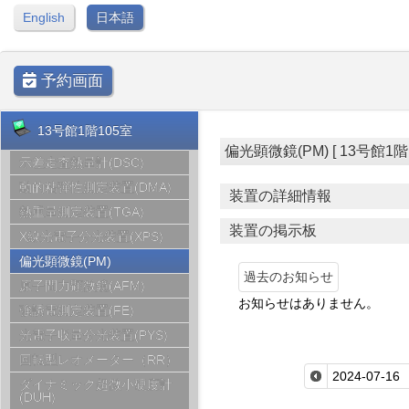
English
日本語
予約画面
13号館1階105室
偏光顕微鏡(PM) [ 13号館1階105
示差走査熱量計(DSC)
動的粘弾性測定装置(DMA)
装置の詳細情報
熱重量測定装置(TGA)
装置の掲示板
X線光電子分光装置(XPS)
偏光顕微鏡(PM)
過去のお知らせ
原子間力顕微鏡(AFM)
お知らせはありません。
強誘電測定装置(FE)
光電子収量分光装置(PYS)
回転型レオメーター（RR）
ダイナミック超微小硬度計
(DUH)