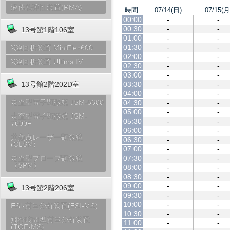
液体粘弾性装置(RMA)
時間:
07/14(日)
07/15(月
00:00
-
-
00:30
-
-
13号館1階106室
01:00
-
-
01:30
-
-
X線回折装置 MiniFlex600
02:00
-
-
X線回折装置 Ultima IV
02:30
-
-
03:00
-
-
03:30
-
-
13号館2階202D室
04:00
-
-
走査型電子顕微鏡 JSM-5600
04:30
-
-
05:00
-
-
走査型電子顕微鏡 JSM-
05:30
-
-
7600F
06:00
-
-
共焦点レーザー顕微鏡
06:30
-
-
(CLSM)
07:00
-
-
07:30
-
-
走査型プローブ顕微鏡
（SPM）
08:00
-
-
08:30
-
-
09:00
-
-
13号館2階206室
09:30
-
-
10:00
-
-
ESI-質量分析装置(ESI-MS)
10:30
-
-
飛行時間型質量分析装置
11:00
-
-
(TOF-MS)