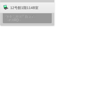
12号館1階114B室
微小部X線回折装置
（mXRD）