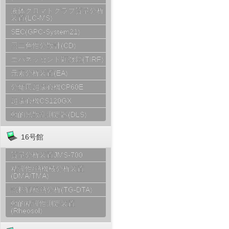
液体クロマトグラフ質量分析
装置(LC-MS)
SEC(GPC-System21)
円二色性分散計(CD)
エバネッセント顕微鏡(TIRF)
元素分析装置(EA)
分離用超遠心機CP60E
超遠心機CS120GX
動的光散乱測定器(DLS)
16号館
質量分析装置JMS-700
粘弾性/熱機械分析装置
(DMA/TMA)
試料観察熱分析(TG-DTA)
動的粘弾性測定装置
(Rheosol)