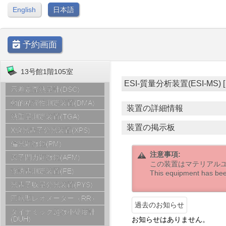
English
日本語
予約画面
13号館1階105室
ESI-質量分析装置(ESI-MS) [ 1
示差走査熱量計(DSC)
動的粘弾性測定装置(DMA)
装置の詳細情報
熱重量測定装置(TGA)
装置の掲示板
X線光電子分光装置(XPS)
偏光顕微鏡(PM)
注意事項:
原子間力顕微鏡(AFM)
この装置はマテリアル
強誘電測定装置(FE)
This equipment has bee
光電子収量分光装置(PYS)
回転型レオメーター（RR）
過去のお知らせ
ダイナミック超微小硬度計
(DUH)
お知らせはありません。