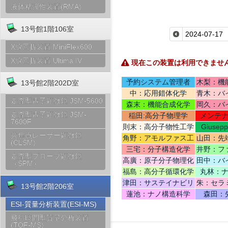
液体粘弾性装置(RMA)
13号館1階106室
X線回折装置 MiniFlex600
X線回折装置 Ultima IV
現在この装置は利用できませ
予約システム管理者
木梨：機
13号館2階202D室
中：応用錯体化学
青木：バ
走査型電子顕微鏡 JSM-5600
テリ
森末：機能合成化学
岡久：バ
走査型電子顕微鏡 JSM-
稲田:高分子物理学
メンテ
7600F
則末：高分子物性工学
Giusep
共焦点レーザー顕微鏡
Ce
角野：アモルファス工
山田：先
(CLSM)
学
機
三宅：分子構造化学
井野：フ
走査型プローブ顕微鏡
高廣：原子分子物理化
田中：バ
（SPM）
学
福島：高分子循環化学
丸林：
津田：サステイナビリ
朱：セラ
13号館2階206室
ティデザイン
蓮池：ナノ構造科学
森田：
ESI-質量分析装置(ESI-MS)
飛行時間型質量分析装置
(TOF-MS)