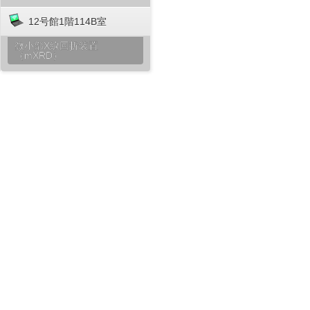
12号館1階114B室
微小部X線回折装置
（mXRD）