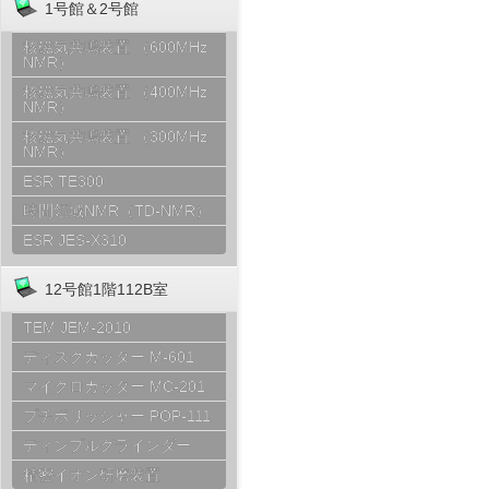
1号館＆2号館
核磁気共鳴装置 （600MHz
NMR）
核磁気共鳴装置 （400MHz
NMR）
核磁気共鳴装置 （300MHz
NMR）
ESR TE300
時間領域NMR（TD-NMR）
ESR JES-X310
12号館1階112B室
TEM JEM-2010
ディスクカッター M-601
マイクロカッター MC-201
プチポリッシャー POP-111
ディンプルグラインダー
精密イオン研磨装置