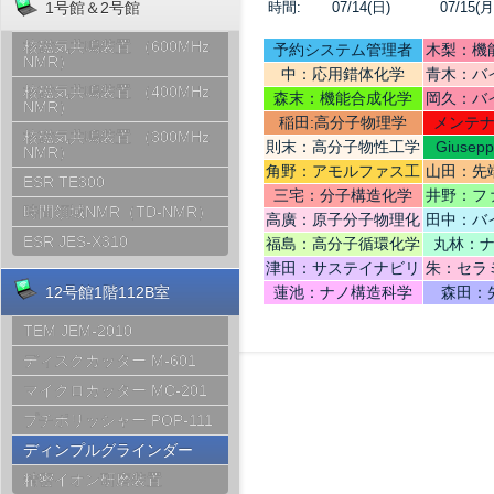
時間:
07/14(日)
07/15(月
1号館＆2号館
核磁気共鳴装置 （600MHz
予約システム管理者
木梨：機
NMR）
中：応用錯体化学
青木：バ
核磁気共鳴装置 （400MHz
テリ
森末：機能合成化学
岡久：バ
NMR）
稲田:高分子物理学
メンテ
核磁気共鳴装置 （300MHz
則末：高分子物性工学
Giusep
NMR）
Ce
角野：アモルファス工
山田：先
ESR TE300
学
機
三宅：分子構造化学
井野：フ
時間領域NMR（TD-NMR）
高廣：原子分子物理化
田中：バ
学
ESR JES-X310
福島：高分子循環化学
丸林：
津田：サステイナビリ
朱：セラ
ティデザイン
12号館1階112B室
蓮池：ナノ構造科学
森田：
TEM JEM-2010
ディスクカッター M-601
マイクロカッター MC-201
プチポリッシャー POP-111
ディンプルグラインダー
精密イオン研磨装置