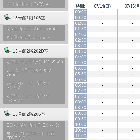
液体粘弾性装置(RMA)
時間:
07/14(日)
07/15(月
00:00
-
-
00:30
-
-
13号館1階106室
01:00
-
-
01:30
-
-
X線回折装置 MiniFlex600
02:00
-
-
X線回折装置 Ultima IV
02:30
-
-
03:00
-
-
13号館2階202D室
03:30
-
-
04:00
-
-
走査型電子顕微鏡 JSM-5600
04:30
-
-
05:00
-
-
走査型電子顕微鏡 JSM-
05:30
-
-
7600F
06:00
-
-
共焦点レーザー顕微鏡
06:30
-
-
(CLSM)
07:00
-
-
走査型プローブ顕微鏡
07:30
-
-
（SPM）
08:00
-
-
08:30
-
-
09:00
-
-
13号館2階206室
09:30
-
-
10:00
-
-
ESI-質量分析装置(ESI-MS)
10:30
-
-
飛行時間型質量分析装置
11:00
-
-
(TOF-MS)