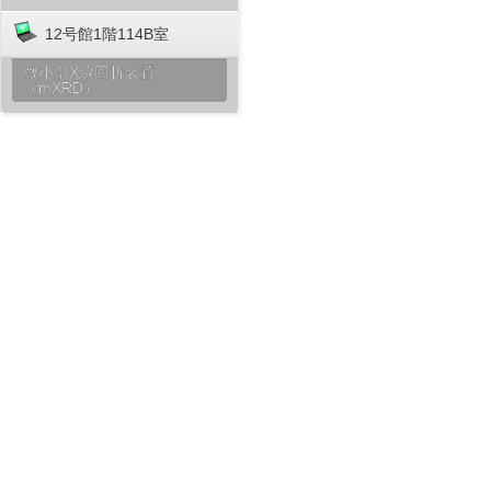
12号館1階114B室
微小部X線回折装置
（mXRD）