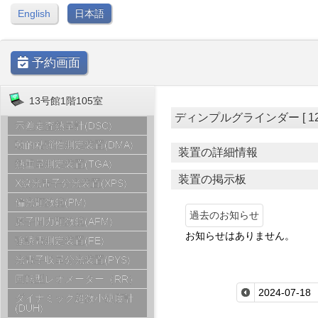
English
日本語
予約画面
13号館1階105室
ディンプルグラインダー [ 12号館1
示差走査熱量計(DSC)
動的粘弾性測定装置(DMA)
装置の詳細情報
熱重量測定装置(TGA)
装置の掲示板
X線光電子分光装置(XPS)
偏光顕微鏡(PM)
過去のお知らせ
原子間力顕微鏡(AFM)
お知らせはありません。
強誘電測定装置(FE)
光電子収量分光装置(PYS)
回転型レオメーター（RR）
ダイナミック超微小硬度計
(DUH)