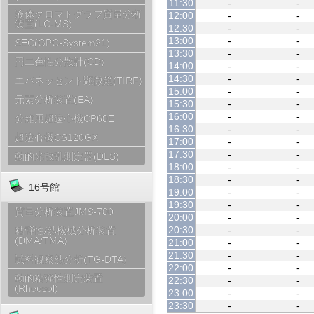
11:30
-
-
液体クロマトグラフ質量分析
12:00
-
-
装置(LC-MS)
12:30
-
-
13:00
-
-
SEC(GPC-System21)
13:30
-
-
円二色性分散計(CD)
14:00
-
-
14:30
-
-
エバネッセント顕微鏡(TIRF)
15:00
-
-
元素分析装置(EA)
15:30
-
-
16:00
-
-
分離用超遠心機CP60E
16:30
-
-
超遠心機CS120GX
17:00
-
-
17:30
-
-
動的光散乱測定器(DLS)
18:00
-
-
18:30
-
-
16号館
19:00
-
-
19:30
-
-
質量分析装置JMS-700
20:00
-
-
20:30
-
-
粘弾性/熱機械分析装置
(DMA/TMA)
21:00
-
-
21:30
-
-
試料観察熱分析(TG-DTA)
22:00
-
-
動的粘弾性測定装置
22:30
-
-
(Rheosol)
23:00
-
-
23:30
-
-