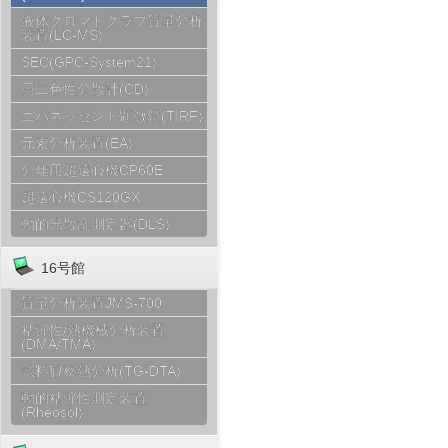
液体クロマトグラフ質量分析
装置(LC-MS)
SEC(GPC-System21)
円二色性分散計(CD)
エバネッセント顕微鏡(TIRF)
元素分析装置(EA)
分離用超遠心機CP60E
超遠心機CS120GX
動的光散乱測定器(DLS)
16号館
質量分析装置JMS-700
粘弾性/熱機械分析装置
(DMA/TMA)
試料観察熱分析(TG-DTA)
動的粘弾性測定装置
(Rheosol)