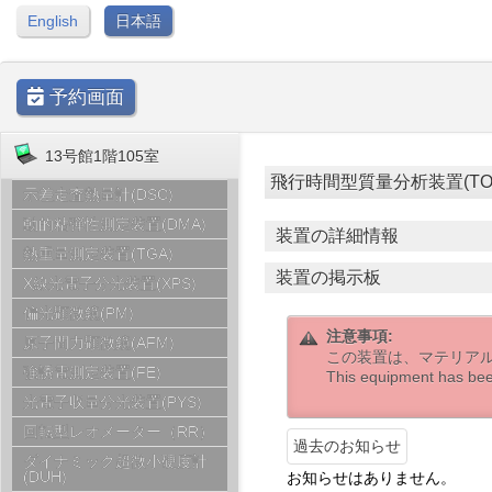
English
日本語
予約画面
13号館1階105室
飛行時間型質量分析装置(TOF-MS) 
示差走査熱量計(DSC)
動的粘弾性測定装置(DMA)
装置の詳細情報
熱重量測定装置(TGA)
装置の掲示板
X線光電子分光装置(XPS)
偏光顕微鏡(PM)
注意事項:
原子間力顕微鏡(AFM)
この装置は、マテリア
強誘電測定装置(FE)
This equipment has bee
光電子収量分光装置(PYS)
回転型レオメーター（RR）
過去のお知らせ
ダイナミック超微小硬度計
(DUH)
お知らせはありません。