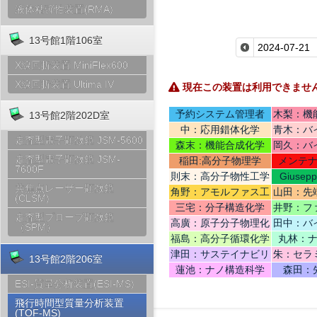
液体粘弾性装置(RMA)
13号館1階106室
X線回折装置 MiniFlex600
X線回折装置 Ultima IV
現在この装置は利用できませ
予約システム管理者
木梨：機
13号館2階202D室
中：応用錯体化学
青木：バ
走査型電子顕微鏡 JSM-5600
テリ
森末：機能合成化学
岡久：バ
走査型電子顕微鏡 JSM-
稲田:高分子物理学
メンテ
7600F
則末：高分子物性工学
Giusep
共焦点レーザー顕微鏡
Ce
角野：アモルファス工
山田：先
(CLSM)
学
機
三宅：分子構造化学
井野：フ
走査型プローブ顕微鏡
高廣：原子分子物理化
田中：バ
（SPM）
学
福島：高分子循環化学
丸林：
津田：サステイナビリ
朱：セラ
13号館2階206室
ティデザイン
蓮池：ナノ構造科学
森田：
ESI-質量分析装置(ESI-MS)
飛行時間型質量分析装置
(TOF-MS)