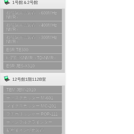
1号館＆2号館
核磁気共鳴装置 （600MHz
NMR）
核磁気共鳴装置 （400MHz
NMR）
核磁気共鳴装置 （300MHz
NMR）
ESR TE300
時間領域NMR（TD-NMR）
ESR JES-X310
12号館1階112B室
TEM JEM-2010
ディスクカッター M-601
マイクロカッター MC-201
プチポリッシャー POP-111
ディンプルグラインダー
精密イオン研磨装置