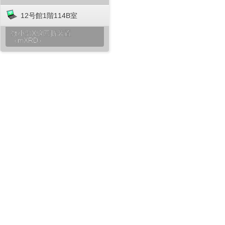
12号館1階114B室
微小部X線回折装置
（mXRD）