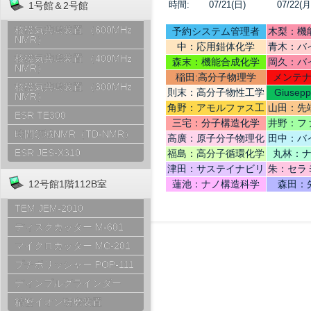
時間:
07/21(日)
07/22(月
1号館＆2号館
核磁気共鳴装置 （600MHz
予約システム管理者
木梨：機
NMR）
中：応用錯体化学
青木：バ
核磁気共鳴装置 （400MHz
テリ
森末：機能合成化学
岡久：バ
NMR）
稲田:高分子物理学
メンテ
核磁気共鳴装置 （300MHz
則末：高分子物性工学
Giusep
NMR）
Ce
角野：アモルファス工
山田：先
ESR TE300
学
機
三宅：分子構造化学
井野：フ
時間領域NMR（TD-NMR）
高廣：原子分子物理化
田中：バ
学
ESR JES-X310
福島：高分子循環化学
丸林：
津田：サステイナビリ
朱：セラ
ティデザイン
12号館1階112B室
蓮池：ナノ構造科学
森田：
TEM JEM-2010
ディスクカッター M-601
マイクロカッター MC-201
プチポリッシャー POP-111
ディンプルグラインダー
精密イオン研磨装置