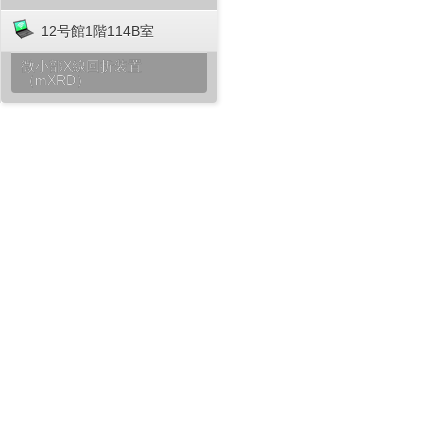
12号館1階114B室
微小部X線回折装置
（mXRD）