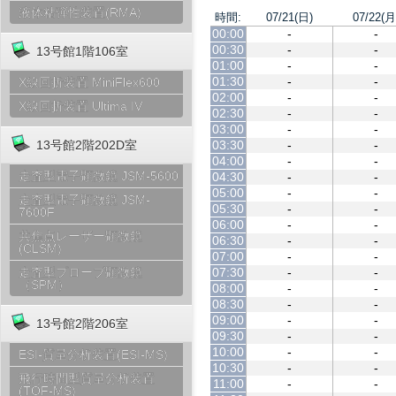
液体粘弾性装置(RMA)
時間:
07/21(日)
07/22(月
00:00
-
-
00:30
-
-
13号館1階106室
01:00
-
-
01:30
-
-
X線回折装置 MiniFlex600
02:00
-
-
X線回折装置 Ultima IV
02:30
-
-
03:00
-
-
03:30
-
-
13号館2階202D室
04:00
-
-
走査型電子顕微鏡 JSM-5600
04:30
-
-
05:00
-
-
走査型電子顕微鏡 JSM-
05:30
-
-
7600F
06:00
-
-
共焦点レーザー顕微鏡
06:30
-
-
(CLSM)
07:00
-
-
07:30
-
-
走査型プローブ顕微鏡
（SPM）
08:00
-
-
08:30
-
-
09:00
-
-
13号館2階206室
09:30
-
-
10:00
-
-
ESI-質量分析装置(ESI-MS)
10:30
-
-
飛行時間型質量分析装置
11:00
-
-
(TOF-MS)