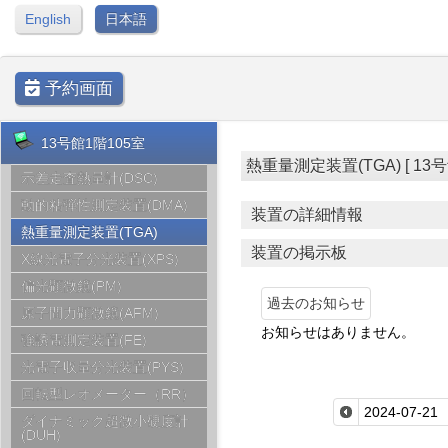
English
日本語
予約画面
13号館1階105室
熱重量測定装置(TGA) [ 13号館1階
示差走査熱量計(DSC)
動的粘弾性測定装置(DMA)
装置の詳細情報
熱重量測定装置(TGA)
装置の掲示板
X線光電子分光装置(XPS)
偏光顕微鏡(PM)
過去のお知らせ
原子間力顕微鏡(AFM)
お知らせはありません。
強誘電測定装置(FE)
光電子収量分光装置(PYS)
回転型レオメーター（RR）
ダイナミック超微小硬度計
(DUH)