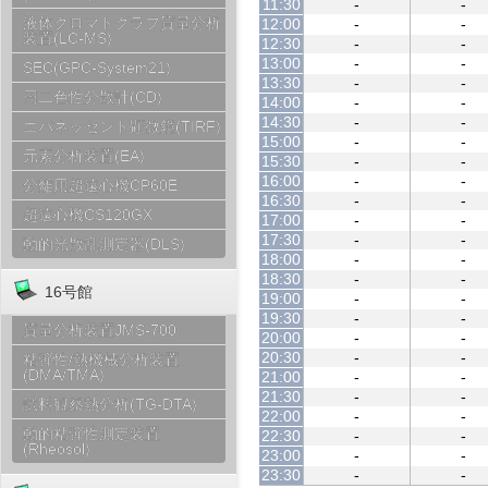
11:30
-
-
液体クロマトグラフ質量分析
12:00
-
-
装置(LC-MS)
12:30
-
-
13:00
-
-
SEC(GPC-System21)
13:30
-
-
円二色性分散計(CD)
14:00
-
-
14:30
-
-
エバネッセント顕微鏡(TIRF)
15:00
-
-
元素分析装置(EA)
15:30
-
-
16:00
-
-
分離用超遠心機CP60E
16:30
-
-
超遠心機CS120GX
17:00
-
-
17:30
-
-
動的光散乱測定器(DLS)
18:00
-
-
18:30
-
-
16号館
19:00
-
-
19:30
-
-
質量分析装置JMS-700
20:00
-
-
20:30
-
-
粘弾性/熱機械分析装置
(DMA/TMA)
21:00
-
-
21:30
-
-
試料観察熱分析(TG-DTA)
22:00
-
-
動的粘弾性測定装置
22:30
-
-
(Rheosol)
23:00
-
-
23:30
-
-