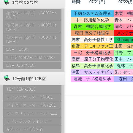
時間:
07/21(日)
07/22(月
1号館＆2号館
核磁気共鳴装置 （600MHz
予約システム管理者
木梨：機
NMR）
中：応用錯体化学
青木：バ
核磁気共鳴装置 （400MHz
テリ
森末：機能合成化学
岡久：バ
NMR）
稲田:高分子物理学
メンテ
核磁気共鳴装置 （300MHz
則末：高分子物性工学
Giusep
NMR）
Ce
角野：アモルファス工
山田：先
ESR TE300
学
機
三宅：分子構造化学
井野：フ
時間領域NMR（TD-NMR）
高廣：原子分子物理化
田中：バ
学
ESR JES-X310
福島：高分子循環化学
丸林：
津田：サステイナビリ
朱：セラ
ティデザイン
12号館1階112B室
蓮池：ナノ構造科学
森田：
TEM JEM-2010
ディスクカッター M-601
マイクロカッター MC-201
プチポリッシャー POP-111
ディンプルグラインダー
精密イオン研磨装置