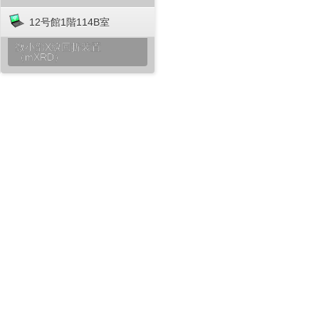
12号館1階114B室
微小部X線回折装置
（mXRD）