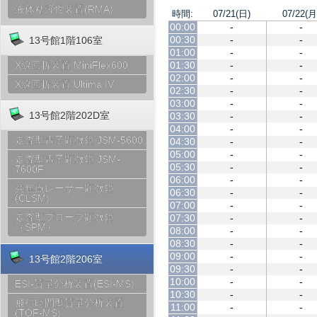
液体粘弾性装置(RMA)
時間:
07/21(日)
07/22(月
00:00
-
-
00:30
-
-
13号館1階106室
01:00
-
-
01:30
-
-
X線回折装置 MiniFlex600
02:00
-
-
X線回折装置 Ultima IV
02:30
-
-
03:00
-
-
13号館2階202D室
03:30
-
-
04:00
-
-
走査型電子顕微鏡 JSM-5600
04:30
-
-
05:00
-
-
走査型電子顕微鏡 JSM-
05:30
-
-
7600F
06:00
-
-
共焦点レーザー顕微鏡
06:30
-
-
(CLSM)
07:00
-
-
走査型プローブ顕微鏡
07:30
-
-
（SPM）
08:00
-
-
08:30
-
-
09:00
-
-
13号館2階206室
09:30
-
-
10:00
-
-
ESI-質量分析装置(ESI-MS)
10:30
-
-
飛行時間型質量分析装置
11:00
-
-
(TOF-MS)