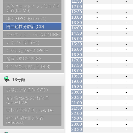
11:30
-
-
液体クロマトグラフ質量分析
12:00
-
-
装置(LC-MS)
12:30
-
-
13:00
-
-
SEC(GPC-System21)
13:30
-
-
円二色性分散計(CD)
14:00
-
-
14:30
-
-
エバネッセント顕微鏡(TIRF)
15:00
-
-
元素分析装置(EA)
15:30
-
-
16:00
-
-
分離用超遠心機CP60E
16:30
-
-
超遠心機CS120GX
17:00
-
-
17:30
-
-
動的光散乱測定器(DLS)
18:00
-
-
18:30
-
-
16号館
19:00
-
-
19:30
-
-
質量分析装置JMS-700
20:00
-
-
20:30
-
-
粘弾性/熱機械分析装置
(DMA/TMA)
21:00
-
-
21:30
-
-
試料観察熱分析(TG-DTA)
22:00
-
-
動的粘弾性測定装置
22:30
-
-
(Rheosol)
23:00
-
-
23:30
-
-