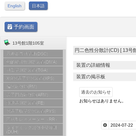
English
日本語
予約画面
13号館1階105室
円二色性分散計(CD) [ 13号館2階2
示差走査熱量計(DSC)
動的粘弾性測定装置(DMA)
装置の詳細情報
熱重量測定装置(TGA)
装置の掲示板
X線光電子分光装置(XPS)
偏光顕微鏡(PM)
過去のお知らせ
原子間力顕微鏡(AFM)
お知らせはありません。
強誘電測定装置(FE)
光電子収量分光装置(PYS)
回転型レオメーター（RR）
ダイナミック超微小硬度計
(DUH)