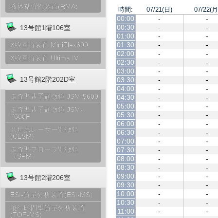
液体粘弾性装置(RMA)
時間:
07/21(日)
07/22(月
00:00
-
-
00:30
-
-
13号館1階106室
01:00
-
-
01:30
-
-
X線回折装置 MiniFlex600
02:00
-
-
X線回折装置 Ultima IV
02:30
-
-
03:00
-
-
13号館2階202D室
03:30
-
-
04:00
-
-
走査型電子顕微鏡 JSM-5600
04:30
-
-
05:00
-
-
走査型電子顕微鏡 JSM-
05:30
-
-
7600F
06:00
-
-
共焦点レーザー顕微鏡
06:30
-
-
(CLSM)
07:00
-
-
走査型プローブ顕微鏡
07:30
-
-
（SPM）
08:00
-
-
08:30
-
-
09:00
-
-
13号館2階206室
09:30
-
-
10:00
-
-
ESI-質量分析装置(ESI-MS)
10:30
-
-
飛行時間型質量分析装置
11:00
-
-
(TOF-MS)