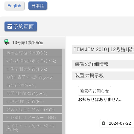
English
日本語
予約画面
13号館1階105室
TEM JEM-2010 [ 12号館1階11
示差走査熱量計(DSC)
動的粘弾性測定装置(DMA)
装置の詳細情報
熱重量測定装置(TGA)
装置の掲示板
X線光電子分光装置(XPS)
偏光顕微鏡(PM)
過去のお知らせ
原子間力顕微鏡(AFM)
お知らせはありません。
強誘電測定装置(FE)
光電子収量分光装置(PYS)
回転型レオメーター（RR）
ダイナミック超微小硬度計
(DUH)