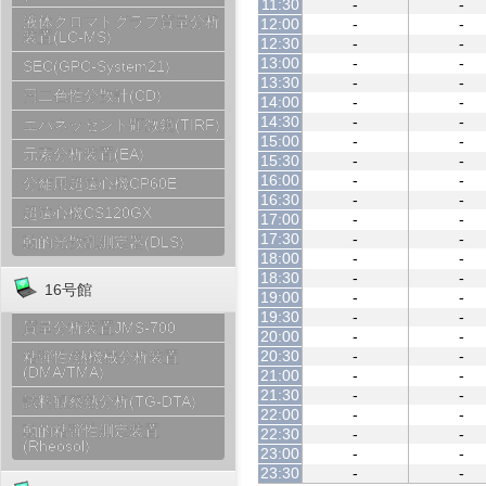
11:30
-
-
液体クロマトグラフ質量分析
12:00
-
-
装置(LC-MS)
12:30
-
-
13:00
-
-
SEC(GPC-System21)
13:30
-
-
円二色性分散計(CD)
14:00
-
-
14:30
-
-
エバネッセント顕微鏡(TIRF)
15:00
-
-
元素分析装置(EA)
15:30
-
-
16:00
-
-
分離用超遠心機CP60E
16:30
-
-
超遠心機CS120GX
17:00
-
-
17:30
-
-
動的光散乱測定器(DLS)
18:00
-
-
18:30
-
-
16号館
19:00
-
-
19:30
-
-
質量分析装置JMS-700
20:00
-
-
20:30
-
-
粘弾性/熱機械分析装置
(DMA/TMA)
21:00
-
-
21:30
-
-
試料観察熱分析(TG-DTA)
22:00
-
-
動的粘弾性測定装置
22:30
-
-
(Rheosol)
23:00
-
-
23:30
-
-