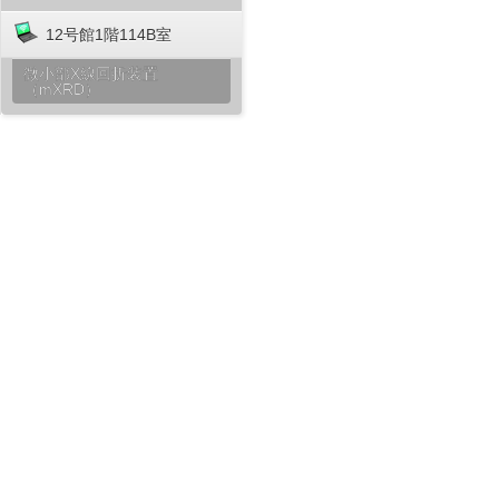
12号館1階114B室
微小部X線回折装置
（mXRD）