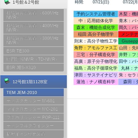
時間:
07/21(日)
07/22(月
1号館＆2号館
核磁気共鳴装置 （600MHz
予約システム管理者
木梨：機
NMR）
中：応用錯体化学
青木：バ
核磁気共鳴装置 （400MHz
テリ
森末：機能合成化学
岡久：バ
NMR）
稲田:高分子物理学
メンテ
核磁気共鳴装置 （300MHz
則末：高分子物性工学
Giusep
NMR）
Ce
角野：アモルファス工
山田：先
ESR TE300
学
機
三宅：分子構造化学
井野：フ
時間領域NMR（TD-NMR）
高廣：原子分子物理化
田中：バ
学
ESR JES-X310
福島：高分子循環化学
丸林：
津田：サステイナビリ
朱：セラ
ティデザイン
12号館1階112B室
蓮池：ナノ構造科学
森田：
TEM JEM-2010
ディスクカッター M-601
マイクロカッター MC-201
プチポリッシャー POP-111
ディンプルグラインダー
精密イオン研磨装置