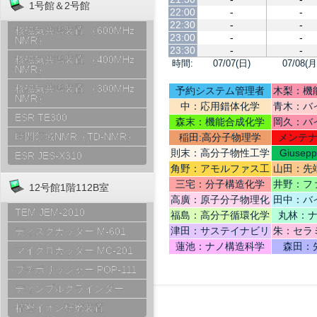
1号館＆2号館
22:00
-
-
22:30
-
-
核磁気共鳴装置 （600MHz
23:00
-
-
NMR）
23:30
-
-
核磁気共鳴装置 （400MHz
時間:
07/07(日)
07/08(月
NMR）
核磁気共鳴装置 （300MHz
予約システム管理者
木梨：機
NMR）
中：応用錯体化学
青木：バ
ESR TE300
テリ
森末：機能合成化学
岡久：バ
時間領域NMR（TD-NMR）
稲田:高分子物理学
メンテ
則末：高分子物性工学
Giusep
ESR JES-X310
Ce
角野：アモルファス工
山田：先
学
機
三宅：分子構造化学
井野：フ
12号館1階112B室
高廣：原子分子物理化
田中：バ
TEM JEM-2010
学
福島：高分子循環化学
丸林：
津田：サステイナビリ
朱：セラ
ディスクカッター M-601
ティデザイン
蓮池：ナノ構造科学
森田：
マイクロカッター MC-201
プチポリッシャー POP-111
ディンプルグラインダー
精密イオン研磨装置