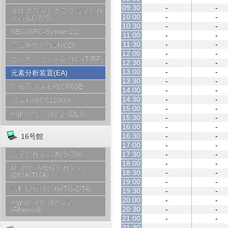
09:30
-
-
液体クロマトグラフ質量分析
10:00
-
-
装置(LC-MS)
10:30
-
-
SEC(GPC-System21)
11:00
-
-
11:30
-
-
円二色性分散計(CD)
12:00
-
-
エバネッセント顕微鏡(TIRF)
12:30
-
-
13:00
-
-
元素分析装置(EA)
13:30
-
-
分離用超遠心機CP60E
14:00
-
-
14:30
-
-
超遠心機CS120GX
15:00
-
-
動的光散乱測定器(DLS)
15:30
-
-
16:00
-
-
16:30
-
-
16号館
17:00
-
-
17:30
-
-
質量分析装置JMS-700
18:00
-
-
粘弾性/熱機械分析装置
18:30
-
-
(DMA/TMA)
19:00
-
-
試料観察熱分析(TG-DTA)
19:30
-
-
20:00
-
-
動的粘弾性測定装置
20:30
-
-
(Rheosol)
21:00
-
-
21:30
-
-