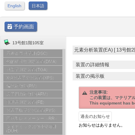
English
日本語
予約画面
13号館1階105室
元素分析装置(EA) [ 13号館2階20
示差走査熱量計(DSC)
動的粘弾性測定装置(DMA)
装置の詳細情報
熱重量測定装置(TGA)
装置の掲示板
X線光電子分光装置(XPS)
偏光顕微鏡(PM)
注意事項:
原子間力顕微鏡(AFM)
この装置は、マテリア
強誘電測定装置(FE)
This equipment has be
光電子収量分光装置(PYS)
過去のお知らせ
回転型レオメーター（RR）
お知らせはありません。
ダイナミック超微小硬度計
(DUH)