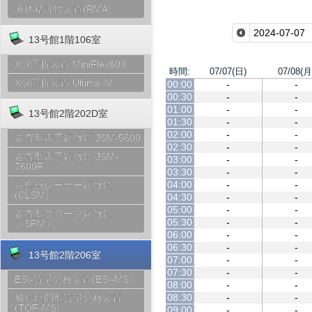
液体粘弾性装置(RMA)
13号館1階106室
X線回折装置 MiniFlex600
時間:
07/07(日)
07/08(月
X線回折装置 Ultima IV
00:00
-
-
00:30
-
-
01:00
-
-
13号館2階202D室
01:30
-
-
02:00
-
-
走査型電子顕微鏡 JSM-5600
02:30
-
-
走査型電子顕微鏡 JSM-
03:00
-
-
7600F
03:30
-
-
04:00
-
-
共焦点レーザー顕微鏡
(CLSM)
04:30
-
-
05:00
-
-
走査型プローブ顕微鏡
05:30
-
-
（SPM）
06:00
-
-
06:30
-
-
13号館2階206室
07:00
-
-
07:30
-
-
ESI-質量分析装置(ESI-MS)
08:00
-
-
08:30
-
-
飛行時間型質量分析装置
(TOF-MS)
09:00
-
-