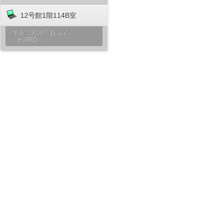
12号館1階114B室
微小部X線回折装置
（mXRD）