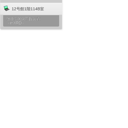
12号館1階114B室
微小部X線回折装置
（mXRD）