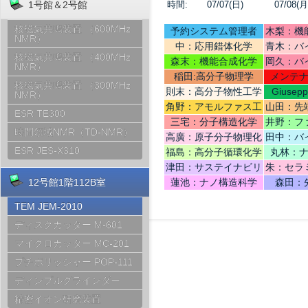
時間:
07/07(日)
07/08(月
1号館＆2号館
核磁気共鳴装置 （600MHz
予約システム管理者
木梨：機
NMR）
中：応用錯体化学
青木：バ
核磁気共鳴装置 （400MHz
テリ
森末：機能合成化学
岡久：バ
NMR）
稲田:高分子物理学
メンテ
核磁気共鳴装置 （300MHz
則末：高分子物性工学
Giusep
NMR）
Ce
角野：アモルファス工
山田：先
ESR TE300
学
機
三宅：分子構造化学
井野：フ
時間領域NMR（TD-NMR）
高廣：原子分子物理化
田中：バ
学
ESR JES-X310
福島：高分子循環化学
丸林：
津田：サステイナビリ
朱：セラ
ティデザイン
12号館1階112B室
蓮池：ナノ構造科学
森田：
TEM JEM-2010
ディスクカッター M-601
マイクロカッター MC-201
プチポリッシャー POP-111
ディンプルグラインダー
精密イオン研磨装置