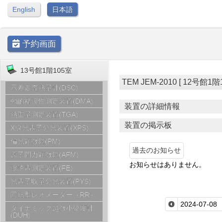
English
日本語
予約画面
13号館1階105室
TEM JEM-2010 [ 12号館1階11
示差走査熱量計(DSC)
動的粘弾性測定装置(DMA)
装置の詳細情報
熱重量測定装置(TGA)
装置の掲示板
X線光電子分光装置(XPS)
偏光顕微鏡(PM)
過去のお知らせ
原子間力顕微鏡(AFM)
お知らせはありません。
強誘電測定装置(FE)
光電子収量分光装置(PYS)
回転型レオメーター（RR）
ダイナミック超微小硬度計
(DUH)