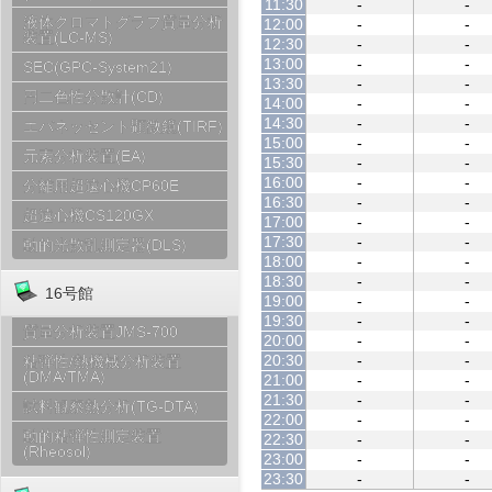
11:30
-
-
液体クロマトグラフ質量分析
12:00
-
-
装置(LC-MS)
12:30
-
-
13:00
-
-
SEC(GPC-System21)
13:30
-
-
円二色性分散計(CD)
14:00
-
-
14:30
-
-
エバネッセント顕微鏡(TIRF)
15:00
-
-
元素分析装置(EA)
15:30
-
-
16:00
-
-
分離用超遠心機CP60E
16:30
-
-
超遠心機CS120GX
17:00
-
-
17:30
-
-
動的光散乱測定器(DLS)
18:00
-
-
18:30
-
-
16号館
19:00
-
-
19:30
-
-
質量分析装置JMS-700
20:00
-
-
20:30
-
-
粘弾性/熱機械分析装置
(DMA/TMA)
21:00
-
-
21:30
-
-
試料観察熱分析(TG-DTA)
22:00
-
-
動的粘弾性測定装置
22:30
-
-
(Rheosol)
23:00
-
-
23:30
-
-