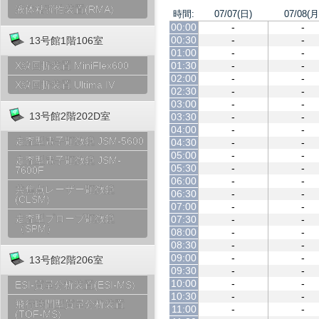
液体粘弾性装置(RMA)
時間:
07/07(日)
07/08(月
00:00
-
-
00:30
-
-
13号館1階106室
01:00
-
-
01:30
-
-
X線回折装置 MiniFlex600
02:00
-
-
X線回折装置 Ultima IV
02:30
-
-
03:00
-
-
13号館2階202D室
03:30
-
-
04:00
-
-
走査型電子顕微鏡 JSM-5600
04:30
-
-
05:00
-
-
走査型電子顕微鏡 JSM-
05:30
-
-
7600F
06:00
-
-
共焦点レーザー顕微鏡
06:30
-
-
(CLSM)
07:00
-
-
走査型プローブ顕微鏡
07:30
-
-
（SPM）
08:00
-
-
08:30
-
-
09:00
-
-
13号館2階206室
09:30
-
-
10:00
-
-
ESI-質量分析装置(ESI-MS)
10:30
-
-
飛行時間型質量分析装置
11:00
-
-
(TOF-MS)