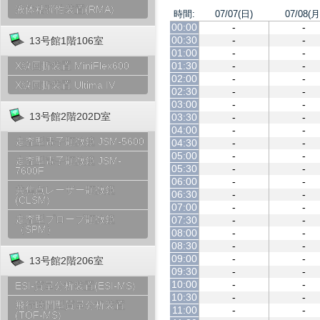
液体粘弾性装置(RMA)
時間:
07/07(日)
07/08(月
00:00
-
-
00:30
-
-
13号館1階106室
01:00
-
-
01:30
-
-
X線回折装置 MiniFlex600
02:00
-
-
X線回折装置 Ultima IV
02:30
-
-
03:00
-
-
13号館2階202D室
03:30
-
-
04:00
-
-
走査型電子顕微鏡 JSM-5600
04:30
-
-
05:00
-
-
走査型電子顕微鏡 JSM-
05:30
-
-
7600F
06:00
-
-
共焦点レーザー顕微鏡
06:30
-
-
(CLSM)
07:00
-
-
走査型プローブ顕微鏡
07:30
-
-
（SPM）
08:00
-
-
08:30
-
-
09:00
-
-
13号館2階206室
09:30
-
-
10:00
-
-
ESI-質量分析装置(ESI-MS)
10:30
-
-
飛行時間型質量分析装置
11:00
-
-
(TOF-MS)