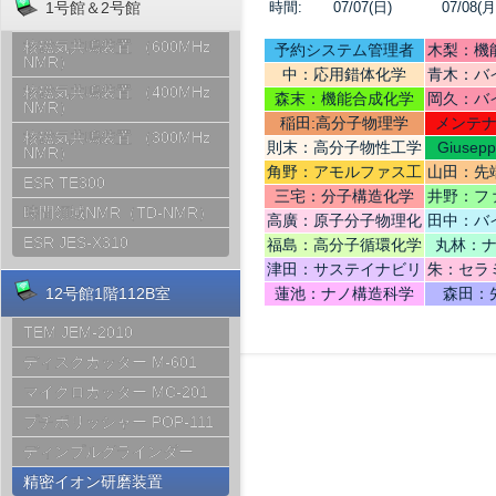
時間:
07/07(日)
07/08(月
1号館＆2号館
核磁気共鳴装置 （600MHz
予約システム管理者
木梨：機
NMR）
中：応用錯体化学
青木：バ
核磁気共鳴装置 （400MHz
テリ
森末：機能合成化学
岡久：バ
NMR）
稲田:高分子物理学
メンテ
核磁気共鳴装置 （300MHz
則末：高分子物性工学
Giusep
NMR）
Ce
角野：アモルファス工
山田：先
ESR TE300
学
機
三宅：分子構造化学
井野：フ
時間領域NMR（TD-NMR）
高廣：原子分子物理化
田中：バ
学
ESR JES-X310
福島：高分子循環化学
丸林：
津田：サステイナビリ
朱：セラ
ティデザイン
12号館1階112B室
蓮池：ナノ構造科学
森田：
TEM JEM-2010
ディスクカッター M-601
マイクロカッター MC-201
プチポリッシャー POP-111
ディンプルグラインダー
精密イオン研磨装置