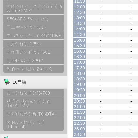
11:30
-
-
液体クロマトグラフ質量分析
12:00
-
-
装置(LC-MS)
12:30
-
-
13:00
-
-
SEC(GPC-System21)
13:30
-
-
円二色性分散計(CD)
14:00
-
-
14:30
-
-
エバネッセント顕微鏡(TIRF)
15:00
-
-
元素分析装置(EA)
15:30
-
-
16:00
-
-
分離用超遠心機CP60E
16:30
-
-
超遠心機CS120GX
17:00
-
-
17:30
-
-
動的光散乱測定器(DLS)
18:00
-
-
18:30
-
-
16号館
19:00
-
-
19:30
-
-
質量分析装置JMS-700
20:00
-
-
20:30
-
-
粘弾性/熱機械分析装置
(DMA/TMA)
21:00
-
-
21:30
-
-
試料観察熱分析(TG-DTA)
22:00
-
-
動的粘弾性測定装置
22:30
-
-
(Rheosol)
23:00
-
-
23:30
-
-