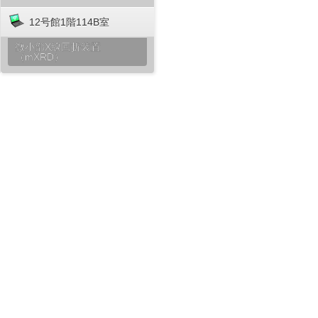
12号館1階114B室
微小部X線回折装置
（mXRD）