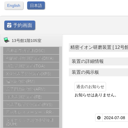
English
日本語
予約画面
13号館1階105室
精密イオン研磨装置 [ 12号館1階11
示差走査熱量計(DSC)
動的粘弾性測定装置(DMA)
装置の詳細情報
熱重量測定装置(TGA)
装置の掲示板
X線光電子分光装置(XPS)
偏光顕微鏡(PM)
過去のお知らせ
原子間力顕微鏡(AFM)
お知らせはありません。
強誘電測定装置(FE)
光電子収量分光装置(PYS)
回転型レオメーター（RR）
ダイナミック超微小硬度計
(DUH)