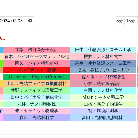
5分
15分
ん。
木梨：機能高分子設計
田中：生物資源システム工学
青木：バイオベースマテリアル化
櫻井：ナノ材料物性
学
岡久：バイオ機能材料
麻生：生物資源システム工学
メンテナンス／講習
塩見：微粒子プロセス工学
Giuseppe：Physics Ceramic
佐々木：ナノ材料物性
山田：先端ファイブロ機能材料
小林：繊維製品設計
井野：ファイブロ環境工学
中西：ナノ材料化学
田中：バイオ分子創成化学
Marin：生体材料工学
丸林：ナノ材料物性
山雄：高分子物理学
イ
朱：セラミック物理学
初：環境計測学
森田：先端材料学
冨田：光機能無機材料