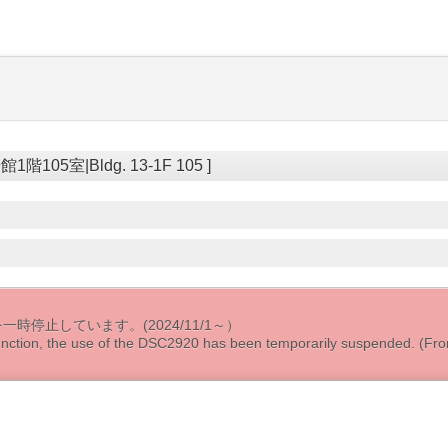
105室|Bldg. 13-1F 105 ]
時停止しています。(2024/11/1～）
nction, the use of the DSC2920 has been temporarily suspended. (Fr