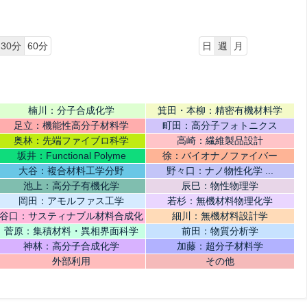
30分
60分
日
週
月
楠川：分子合成化学
箕田・本柳：精密有機材料学
足立：機能性高分子材料学
町田：高分子フォトニクス
奥林：先端ファイブロ科学
高崎：繊維製品設計
坂井：Functional Polyme
徐：バイオナノファイバー
大谷：複合材料工学分野
野々口：ナノ物性化学 ...
池上：高分子有機化学
辰巳：物性物理学
岡田：アモルファス工学
若杉：無機材料物理化学
谷口：サスティナブル材料合成化
細川：無機材料設計学
学
菅原：集積材料・異相界面科学
前田：物質分析学
神林：高分子合成化学
加藤：超分子材料学
外部利用
その他