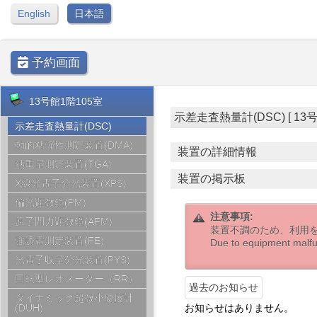
English
日本語
予約画面
13号館1階105室
示差走査熱量計(DSC) [ 13号館1階
示差走査熱量計(DSC)
動的粘弾性測定装置(DMA)
装置の詳細情報
熱重量測定装置(TGA)
装置の掲示板
X線光電子分光装置(XPS)
偏光顕微鏡(PM)
注意事項:
原子間力顕微鏡(AFM)
装置不調のため、利用を一
強誘電測定装置(FE)
Due to equipment malfu
光電子収量分光装置(PYS)
回転型レオメーター（RR）
過去のお知らせ
ダイナミック超微小硬度計
お知らせはありません。
(DUH)