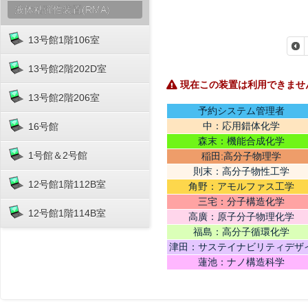
液体粘弾性装置(RMA)
13号館1階106室
13号館2階202D室
現在この装置は利用できませ
13号館2階206室
予約システム管理者
中：応用錯体化学
16号館
森末：機能合成化学
1号館＆2号館
稲田:高分子物理学
則末：高分子物性工学
12号館1階112B室
角野：アモルファス工学
三宅：分子構造化学
12号館1階114B室
高廣：原子分子物理化学
福島：高分子循環化学
津田：サステイナビリティデザ
ン
蓮池：ナノ構造科学