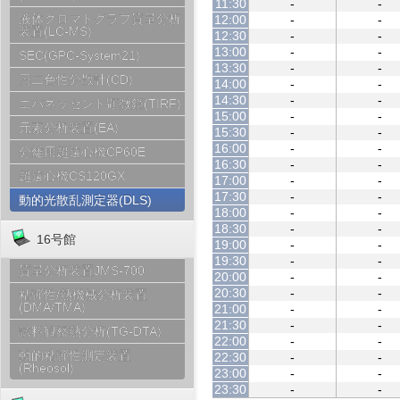
11:30
-
-
液体クロマトグラフ質量分析
12:00
-
-
装置(LC-MS)
12:30
-
-
13:00
-
-
SEC(GPC-System21)
13:30
-
-
円二色性分散計(CD)
14:00
-
-
14:30
-
-
エバネッセント顕微鏡(TIRF)
15:00
-
-
元素分析装置(EA)
15:30
-
-
16:00
-
-
分離用超遠心機CP60E
16:30
-
-
超遠心機CS120GX
17:00
-
-
17:30
-
-
動的光散乱測定器(DLS)
18:00
-
-
18:30
-
-
16号館
19:00
-
-
19:30
-
-
質量分析装置JMS-700
20:00
-
-
20:30
-
-
粘弾性/熱機械分析装置
(DMA/TMA)
21:00
-
-
21:30
-
-
試料観察熱分析(TG-DTA)
22:00
-
-
動的粘弾性測定装置
22:30
-
-
(Rheosol)
23:00
-
-
23:30
-
-