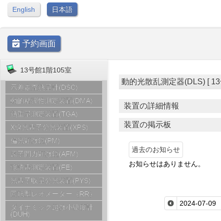
English
日本語
予約画面
13号館1階105室
動的光散乱測定器(DLS) [ 13号館
示差走査熱量計(DSC)
動的粘弾性測定装置(DMA)
装置の詳細情報
熱重量測定装置(TGA)
装置の掲示板
X線光電子分光装置(XPS)
偏光顕微鏡(PM)
過去のお知らせ
原子間力顕微鏡(AFM)
お知らせはありません。
強誘電測定装置(FE)
光電子収量分光装置(PYS)
回転型レオメーター（RR）
ダイナミック超微小硬度計
(DUH)