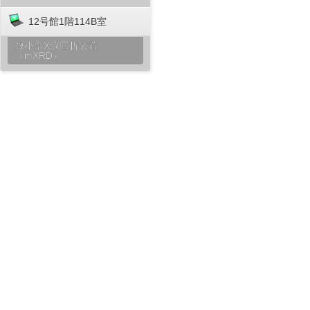
12号館1階114B室
微小部X線回折装置
（mXRD）