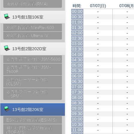
液体粘弾性装置(RMA)
時間:
07/07(日)
07/08(月
00:00
-
-
00:30
-
-
13号館1階106室
01:00
-
-
01:30
-
-
X線回折装置 MiniFlex600
02:00
-
-
X線回折装置 Ultima IV
02:30
-
-
03:00
-
-
13号館2階202D室
03:30
-
-
04:00
-
-
走査型電子顕微鏡 JSM-5600
04:30
-
-
05:00
-
-
走査型電子顕微鏡 JSM-
05:30
-
-
7600F
06:00
-
-
共焦点レーザー顕微鏡
06:30
-
-
(CLSM)
07:00
-
-
走査型プローブ顕微鏡
07:30
-
-
（SPM）
08:00
-
-
08:30
-
-
09:00
-
-
13号館2階206室
09:30
-
-
10:00
-
-
ESI-質量分析装置(ESI-MS)
10:30
-
-
飛行時間型質量分析装置
11:00
-
-
(TOF-MS)