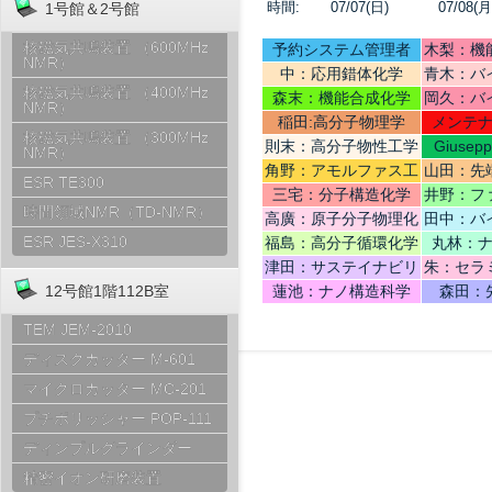
時間:
07/07(日)
07/08(月
1号館＆2号館
核磁気共鳴装置 （600MHz
予約システム管理者
木梨：機
NMR）
中：応用錯体化学
青木：バ
核磁気共鳴装置 （400MHz
テリ
森末：機能合成化学
岡久：バ
NMR）
稲田:高分子物理学
メンテ
核磁気共鳴装置 （300MHz
則末：高分子物性工学
Giusep
NMR）
Ce
角野：アモルファス工
山田：先
ESR TE300
学
機
三宅：分子構造化学
井野：フ
時間領域NMR（TD-NMR）
高廣：原子分子物理化
田中：バ
学
ESR JES-X310
福島：高分子循環化学
丸林：
津田：サステイナビリ
朱：セラ
ティデザイン
12号館1階112B室
蓮池：ナノ構造科学
森田：
TEM JEM-2010
ディスクカッター M-601
マイクロカッター MC-201
プチポリッシャー POP-111
ディンプルグラインダー
精密イオン研磨装置