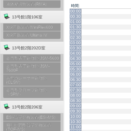
液体粘弾性装置(RMA)
時間:
00:00
00:30
13号館1階106室
01:00
01:30
X線回折装置 MiniFlex600
02:00
X線回折装置 Ultima IV
02:30
03:00
03:30
13号館2階202D室
04:00
走査型電子顕微鏡 JSM-5600
04:30
05:00
走査型電子顕微鏡 JSM-
05:30
7600F
06:00
共焦点レーザー顕微鏡
06:30
(CLSM)
07:00
07:30
走査型プローブ顕微鏡
（SPM）
08:00
08:30
09:00
13号館2階206室
09:30
10:00
ESI-質量分析装置(ESI-MS)
10:30
飛行時間型質量分析装置
11:00
(TOF-MS)