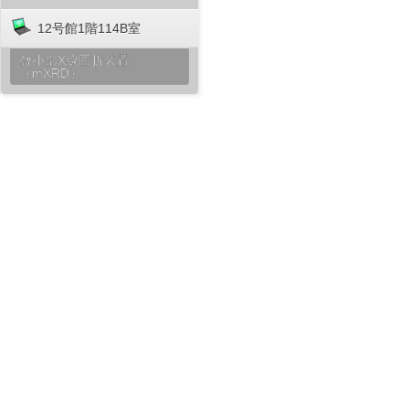
12号館1階114B室
微小部X線回折装置
（mXRD）