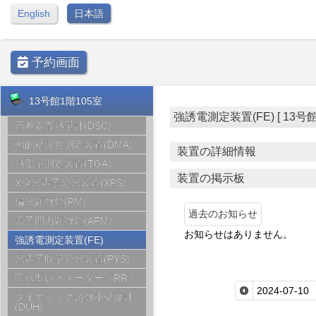
English
日本語
予約画面
13号館1階105室
強誘電測定装置(FE) [ 13号館1階1
示差走査熱量計(DSC)
動的粘弾性測定装置(DMA)
装置の詳細情報
熱重量測定装置(TGA)
装置の掲示板
X線光電子分光装置(XPS)
偏光顕微鏡(PM)
過去のお知らせ
原子間力顕微鏡(AFM)
お知らせはありません。
強誘電測定装置(FE)
光電子収量分光装置(PYS)
回転型レオメーター（RR）
ダイナミック超微小硬度計
(DUH)