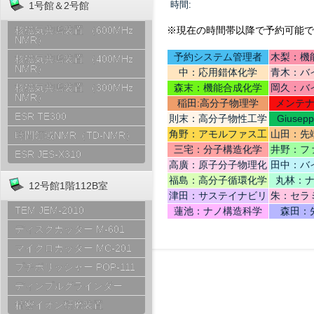
時間:
1号館＆2号館
※現在の時間帯以降で予約可能で
核磁気共鳴装置 （600MHz
NMR）
予約システム管理者
木梨：機
核磁気共鳴装置 （400MHz
NMR）
中：応用錯体化学
青木：バ
テリ
森末：機能合成化学
岡久：バ
核磁気共鳴装置 （300MHz
NMR）
稲田:高分子物理学
メンテ
ESR TE300
則末：高分子物性工学
Giusep
Ce
角野：アモルファス工
山田：先
時間領域NMR（TD-NMR）
学
機
三宅：分子構造化学
井野：フ
ESR JES-X310
高廣：原子分子物理化
田中：バ
学
福島：高分子循環化学
丸林：
12号館1階112B室
津田：サステイナビリ
朱：セラ
ティデザイン
TEM JEM-2010
蓮池：ナノ構造科学
森田：
ディスクカッター M-601
マイクロカッター MC-201
プチポリッシャー POP-111
ディンプルグラインダー
精密イオン研磨装置