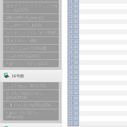
11:30
液体クロマトグラフ質量分析
12:00
装置(LC-MS)
12:30
13:00
SEC(GPC-System21)
13:30
円二色性分散計(CD)
14:00
14:30
エバネッセント顕微鏡(TIRF)
15:00
元素分析装置(EA)
15:30
16:00
分離用超遠心機CP60E
16:30
超遠心機CS120GX
17:00
17:30
動的光散乱測定器(DLS)
18:00
18:30
16号館
19:00
19:30
質量分析装置JMS-700
20:00
20:30
粘弾性/熱機械分析装置
(DMA/TMA)
21:00
21:30
試料観察熱分析(TG-DTA)
22:00
動的粘弾性測定装置
22:30
(Rheosol)
23:00
23:30