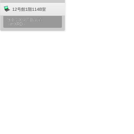
12号館1階114B室
微小部X線回折装置
（mXRD）