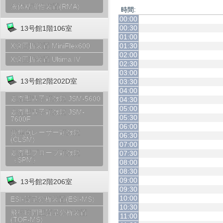
液体粘弾性装置(RMA)
時間:
00:00
00:30
13号館1階106室
01:00
01:30
X線回折装置 MiniFlex600
02:00
X線回折装置 Ultima IV
02:30
03:00
13号館2階202D室
03:30
04:00
走査型電子顕微鏡 JSM-5600
04:30
05:00
走査型電子顕微鏡 JSM-
05:30
7600F
06:00
共焦点レーザー顕微鏡
06:30
(CLSM)
07:00
走査型プローブ顕微鏡
07:30
（SPM）
08:00
08:30
09:00
13号館2階206室
09:30
10:00
ESI-質量分析装置(ESI-MS)
10:30
飛行時間型質量分析装置
11:00
(TOF-MS)