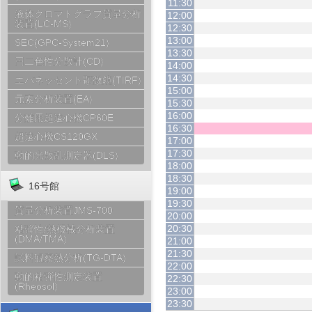
11:30
液体クロマトグラフ質量分析
12:00
装置(LC-MS)
12:30
13:00
SEC(GPC-System21)
13:30
円二色性分散計(CD)
14:00
14:30
エバネッセント顕微鏡(TIRF)
15:00
元素分析装置(EA)
15:30
16:00
分離用超遠心機CP60E
16:30
超遠心機CS120GX
17:00
17:30
動的光散乱測定器(DLS)
18:00
18:30
16号館
19:00
19:30
質量分析装置JMS-700
20:00
20:30
粘弾性/熱機械分析装置
(DMA/TMA)
21:00
21:30
試料観察熱分析(TG-DTA)
22:00
動的粘弾性測定装置
22:30
(Rheosol)
23:00
23:30