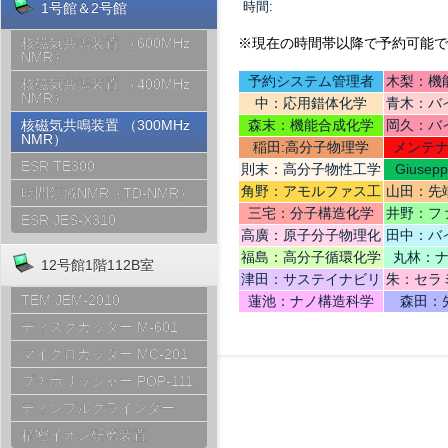
時間:
1号館＆2号館
※現在の時間帯以降で予約可能で
核磁気共鳴装置 （600MHz
NMR）
予約システム管理者
木梨：機
核磁気共鳴装置 （400MHz
NMR）
中：応用錯体化学
青木：バ
テリ
森末：機能合成化学
岡久：バ
核磁気共鳴装置 （300MHz
NMR）
稲田:高分子物理学
メンテ
ESR TE300
則末：高分子物性工学
Giusep
Ce
角野：アモルファス工
山田：先
時間領域NMR（TD-NMR）
学
機
三宅：分子構造化学
井野：フ
ESR JES-X310
高廣：原子分子物理化
田中：バ
学
福島：高分子循環化学
丸林：
12号館1階112B室
津田：サステイナビリ
朱：セラ
ティデザイン
TEM JEM-2010
蓮池：ナノ構造科学
森田：
ディスクカッター M-601
マイクロカッター MC-201
プチポリッシャー POP-111
ディンプルグラインダー
精密イオン研磨装置