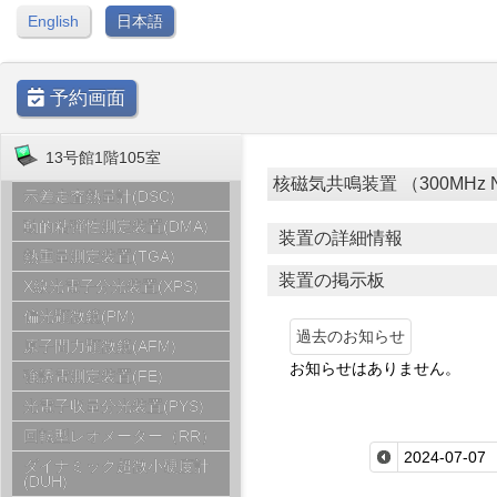
English
日本語
予約画面
13号館1階105室
核磁気共鳴装置 （300MHz NMR
示差走査熱量計(DSC)
動的粘弾性測定装置(DMA)
装置の詳細情報
熱重量測定装置(TGA)
装置の掲示板
X線光電子分光装置(XPS)
偏光顕微鏡(PM)
過去のお知らせ
原子間力顕微鏡(AFM)
お知らせはありません。
強誘電測定装置(FE)
光電子収量分光装置(PYS)
回転型レオメーター（RR）
ダイナミック超微小硬度計
(DUH)